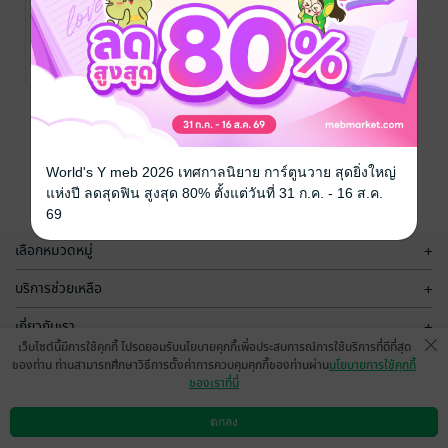
เทคโนโลยีการ
จัดการและการ
อนุรักษ์พลังงาน
ศิริกัลยา สุวจิตตา
นนท์
วิศวกรรมศาสตร์
/ สำนักพิมพ์
1 Rating
มหาวิทยาลัย
เกษตรศาสตร์
หน้าที่ 1
World's Y meb 2026 เทศกาลนิยาย การ์ตูนวาย สุดยิ่งใหญ่
แห่งปี ลดสุดฟิน สูงสุด 80% ตั้งแต่วันที่ 31 ก.ค. - 16 ส.ค.
69
เลือกหมวดหมู่
+
บริการช่วยเหลือ
+
เกี่ยวกับเรา
+
เว็บไซต์นี้มีการใช้คุกกี้ โปรดยอมรับนโยบายคุกกี้เพื่อประสบการณ์การใช้บริการที่ดีที่สุด
กลุ่มธุรกิจในเครือ
+
ของท่าน ท่านสามารถศึกษาวิธีการตั้งค่าการควบคุมคุกกี้ของท่านผ่าน
นโยบายการใช้คุกกี้
ของเราที่นี่
ตกลง
ดาวน์โหลดแอป
วิธีการใช้งาน
ติดต่อเรา