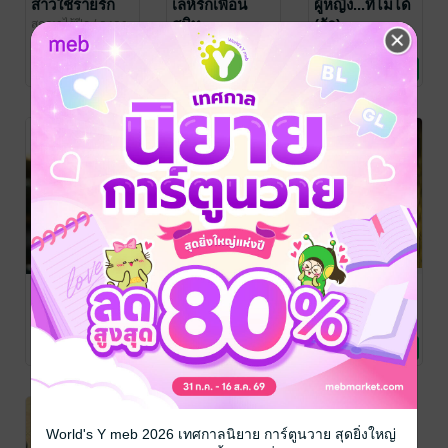
สาวใช้ร่ายรัก
เล่ห์รักเพื่อน
ผู้หญิง...ที่ไม่ได้
สนิท
(รัก)
สกุณาไร้ปีก
/ ดงดา
หลา
นิยายโรมานซ์
สกุณาไร้ปีก
/ ดงดา
สกุณาไร้ปีก
/ ดงดา
หลา
นิยายโรมานซ์
หลา
นิยายโรมานซ์
No Rating
No Rating
No Rating
น้องเมียยั่วรัก
รสรักคุณอา
ป๊าที่รัก
สกุณาไร้ปีก
/ ดงดา
สกุณาไร้ปีก
/ ดงดา
สกุณาไร้ปีก
/ ดงดา
หลา
นิยายโรมานซ์
หลา
นิยายโรมานซ์
หลา
นิยายโรมานซ์
No Rating
No Rating
No Rating
World's Y meb 2026 เทศกาลนิยาย การ์ตูนวาย สุดยิ่งใหญ่