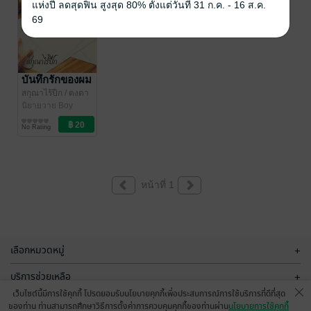
แห่งปี ลดสุดฟิน สูงสุด 80% ตั้งแต่วันที่ 31 ก.ค. - 16 ส.ค.
69
บันทึกรักของผม
สกุณาไร้ปีก
/ ดงดา
หลา
นิยายวาย Boy
Love / Yaoi
No Rating
หน้าที่ 1
เลือกหมวดหมู่
+
บริการช่วยเหลือ
+
เว็บไซต์นี้มีการใช้คุกกี้ โปรดยอมรับนโยบายคุกกี้เพื่อประสบการณ์การใช้บริการที่ดีที่สุด
เกี่ยวกับเรา
+
ของท่าน ท่านสามารถศึกษาวิธีการตั้งค่าการควบคุมคุกกี้ของท่านผ่าน
นโยบายการใช้คุกกี้