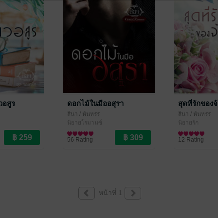
วอสูร
ดอกไม้ในมืออสุรา
สุดที่รักของจ
สินา
/ หันหรร
สินา
/ หันหรร
นิยายโรมานซ์
นิยายรัก
56 Rating
12 Rating
หน้าที่ 1