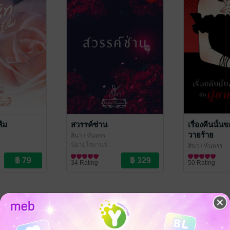
ลืม
สวรรค์ซ่าน
เรื่องคืนนั้น
วายร้าย
สินา
/ หันหรร
นิยายโรมานซ์
สินา
/ หันหรร
นิยายรัก
34 Rating
50 Rating