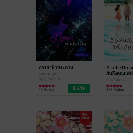
ภรรยาฟ้าประทาน
A Little Dre
ฝันถึงคุณแต่เพ
สินา
/ หันหรร
นิยายโรมานซ์
สินา
/ หันหรร
นิยายรัก
69 Rating
383 Rating