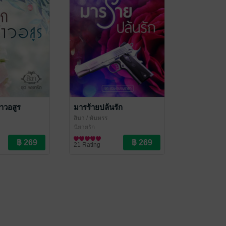
้าวอสูร
มารร้ายปล้นรัก
สินา
/ หันหรร
นิยายรัก
21 Rating