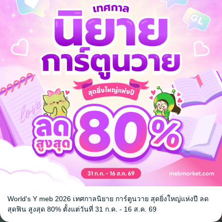
am of You ขอ
ภรรยาของจ้าวอสูร
นางฟ้าในมือ
ียงผู้เดียว
สินา
/ หันหรร
สินา
/ หันหรร
นิยายรัก
นิยายรัก
5 Rating
15 Rating
World's Y meb 2026 เทศกาลนิยาย การ์ตูนวาย สุดยิ่งใหญ่แห่งปี ลด
สุดฟิน สูงสุด 80% ตั้งแต่วันที่ 31 ก.ค. - 16 ส.ค. 69