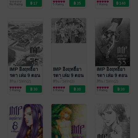
การ์ตูนรายตอน
การ์ตูนผู้หญิง
การ์ตูนผู้หญิง
สวยทุกส่วน
กุมารี และอัสส
No Rating
5 Rating
7 Rating
ราเทวนารี
IMP อิงฤทธิ์อา
IMP อิงฤทธิ์อา
IMP อิงฤทธิ์อา
รดา เล่ม 9 ตอน
รดา เล่ม 9 ตอน
รดา เล่ม 9 ตอน
35 เจ้าชายปร
34 ฟื้นคืนชีพ
33 บูชายัญ
สิริน
/ SIrin(2)
สิริน
/ SIrin(2)
สิริน
/ SIrin(2)
การ์ตูนผู้หญิง
การ์ตูนผู้หญิง
การ์ตูนผู้หญิง
มะและเจ้าชาย
5 Rating
6 Rating
5 Rating
พชระ