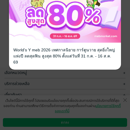
รักโคตรร้าย
พี่เขยร้อนรัก
อันดา
อันดา
นิยายโรมานซ์
นิยายโรมานซ์
6 Rating
6 Rating
หน้าที่ 1
World's Y meb 2026 เทศกาลนิยาย การ์ตูนวาย สุดยิ่งใหญ่
แห่งปี ลดสุดฟิน สูงสุด 80% ตั้งแต่วันที่ 31 ก.ค. - 16 ส.ค.
69
เลือกหมวดหมู่
+
บริการช่วยเหลือ
+
เกี่ยวกับเรา
+
เว็บไซต์นี้มีการใช้คุกกี้ โปรดยอมรับนโยบายคุกกี้เพื่อประสบการณ์การใช้บริการที่ดีที่สุด
กลุ่มธุรกิจในเครือ
+
ของท่าน ท่านสามารถศึกษาวิธีการตั้งค่าการควบคุมคุกกี้ของท่านผ่าน
นโยบายการใช้คุกกี้
ของเราที่นี่
ตกลง
ดาวน์โหลดแอป
วิธีการใช้งาน
ติดต่อเรา