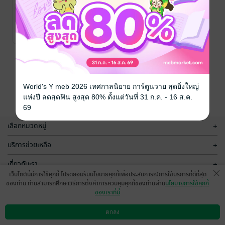
พระเจ้าปราสาท
ทอง
เกริกฤทธิ์ ภพสุริยะ
/
บริษัท ออลเดย์ ช็อป
ประวัติศาสตร์
No Rating
ปิ้ง จำกัด
หน้าที่ 1
World's Y meb 2026 เทศกาลนิยาย การ์ตูนวาย สุดยิ่งใหญ่
แห่งปี ลดสุดฟิน สูงสุด 80% ตั้งแต่วันที่ 31 ก.ค. - 16 ส.ค.
69
เลือกหมวดหมู่
+
บริการช่วยเหลือ
+
เกี่ยวกับเรา
+
เว็บไซต์นี้มีการใช้คุกกี้ โปรดยอมรับนโยบายคุกกี้เพื่อประสบการณ์การใช้บริการที่ดีที่สุด
กลุ่มธุรกิจในเครือ
+
ของท่าน ท่านสามารถศึกษาวิธีการตั้งค่าการควบคุมคุกกี้ของท่านผ่าน
นโยบายการใช้คุกกี้
ของเราที่นี่
ตกลง
ดาวน์โหลดแอป
วิธีการใช้งาน
ติดต่อเรา