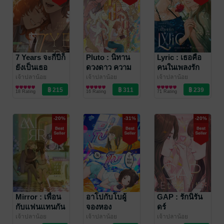
7 Years จะกี่ปีก็
Pluto : นิทาน
Lyric : เธอคือ
ยังเป็นเธอ
ดวงดาว ความ
คนในเพลงรัก
รัก (หนังสือ
เจ้าปลาน้อย
เจ้าปลาน้อย
เจ้าปลาน้อย
นิยาย Girl
นิยาย Girl
นิยาย Girl
เสียง)
18 Rating
16 Rating
71 Rating
Love/Yuri
Love/Yuri
Love/Yuri
-20%
-31%
-20%
Mirror : เพื่อน
อาโปกับโบผู้
GAP : รักนิรัน
กับแฟนแทนกัน
จองหอง
ดร์
ไม่ได้
เจ้าปลาน้อย
เจ้าปลาน้อย
เจ้าปลาน้อย