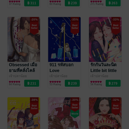
นิยาย Girl
นิยาย Girl
นิยาย Girl
37 Rating
60 Rating
271 Rating
Love/Yuri
Love/Yuri
Love/Yuri
-20%
-35%
-33%
Obsessed เมื่อ
911 รหัสบอก
รักกันวันละนิด
ยามที่คลั่งไคล้
Love
Little bit little
เธอ
more
เจ้าปลาน้อย
เจ้าปลาน้อย
เจ้าปลาน้อย
นิยาย Girl
นิยาย Girl
นิยาย Girl
84 Rating
53 Rating
54 Rating
Love/Yuri
Love/Yuri
Love/Yuri
-38%
-30%
-32%