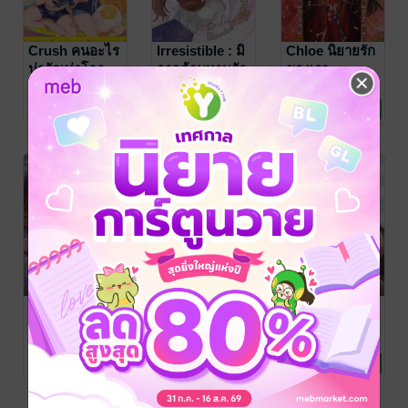
Crush คนอะไร
Irresistible : มิ
Chloe นิยายรัก
น่ารักเท่าโลก
อาจต้านทานรัก
ของเรา
เจ้าปลาน้อย
เจ้าปลาน้อย
เจ้าปลาน้อย
นิยาย Girl
นิยาย Girl
นิยาย Girl
71 Rating
91 Rating
83 Rating
Love/Yuri
Love/Yuri
Love/Yuri
-31%
-30%
-32%
Rolling in love
Sister : คนดีพี่
No5 : เมื่อยาม
เมื่อยามได้
รักเธอ
ได้กลิ่นเธอ
หลงใหลเธอ
เจ้าปลาน้อย
เจ้าปลาน้อย
เจ้าปลาน้อย
นิยาย Girl
นิยาย Girl
นิยาย Girl
296 Rating
97 Rating
339 Rating
Love/Yuri
Love/Yuri
Love/Yuri