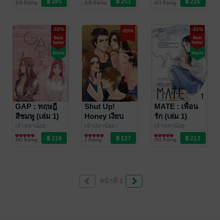
374 Rating
428 Rating
421 Rating
Love/Yuri
Love/Yuri
Love/Yuri
-32%
-31%
-20%
GAP : ทฤษฎี
Shut Up!
MATE : เพื่อน
สีชมพู (เล่ม 1)
Honey เงียบ
รัก (เล่ม 1)
นะ...ฟังฉันบอก
เจ้าปลาน้อย
เจ้าปลาน้อย
/
เจ้าปลาน้อย
นิยาย Girl
แจ่มใส
นิยายรักวัยรุ่น
นิยาย Girl
รักเธอ
485 Rating
2 Rating
261 Rating
Love/Yuri
Love/Yuri
หน้าที่ 1