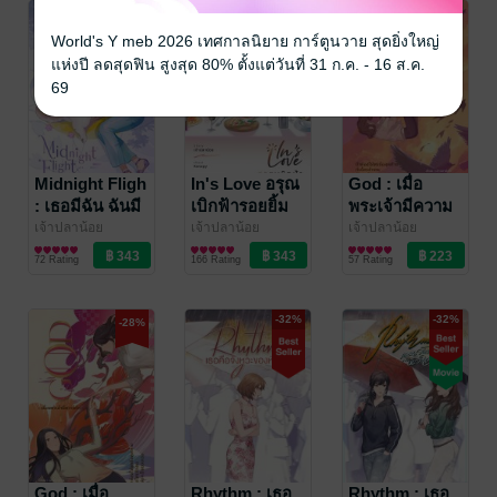
-32%
-33%
-28%
World's Y meb 2026 เทศกาลนิยาย การ์ตูนวาย สุดยิ่งใหญ่
แห่งปี ลดสุดฟิน สูงสุด 80% ตั้งแต่วันที่ 31 ก.ค. - 16 ส.ค.
69
Midnight Fligh
In's Love อรุณ
God : เมื่อ
: เธอมีฉัน ฉันมี
เบิกฟ้ารอยยิ้ม
พระเจ้ามีความ
เธอ
ของเธอมูลค่า
รัก (เล่ม 2)
เจ้าปลาน้อย
เจ้าปลาน้อย
เจ้าปลาน้อย
นิยาย Girl
นิยาย Girl
นิยาย Girl
เท่ากับความรัก
72 Rating
166 Rating
57 Rating
Love/Yuri
Love/Yuri
Love/Yuri
-32%
-32%
-28%
God : เมื่อ
Rhythm : เธอ
Rhythm : เธอ