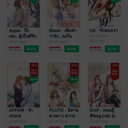
Apple : ถึง
Blank : เติมคำ
US : รักของเรา
เธอ...ผู้เป็นที่รัก
ว่ารัก...ลงใน
เจ้าปลาน้อย
นิยาย Girl
ช่องว่าง
เจ้าปลาน้อย
เจ้าปลาน้อย
Love/Yuri
นิยาย Girl
นิยาย Girl
207 Rating
386 Rating
321 Rating
Love/Yuri
Love/Yuri
-31%
-31%
-32%
AFFAIR : รัก
PLUTO : นิทาน
GAP : ทฤษฎี
เล่นกล
ดวงดาว ความ
สีชมพู (เล่ม 2)
รัก
เจ้าปลาน้อย
เจ้าปลาน้อย
เจ้าปลาน้อย
นิยาย Girl
นิยาย Girl
นิยาย Girl