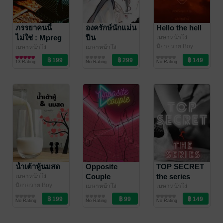
ภรรยาคนนี้
องครักษ์นักแม่น
Hello the hell
ไม่ใช่ : Mpreg
ปืน
เมษาหน้าโง่
นิยายวาย Boy
เมษาหน้าโง่
เมษาหน้าโง่
Love / Yaoi
นิยายวาย Boy
นิยายรักจีนโบราณ
13 Rating
No Rating
No Rating
Love / Yaoi
น้ำเต้าหู้นมสด
Opposite
TOP SECRET
Couple
the series
เมษาหน้าโง่
นิยายวาย Boy
เมษาหน้าโง่
เมษาหน้าโง่
Love / Yaoi
นิยายวาย Boy
นิยายวาย Boy
No Rating
No Rating
No Rating
Love / Yaoi
Love / Yaoi