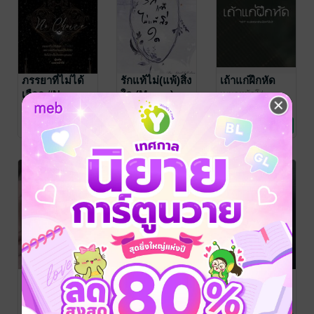
ภรรยาที่ไม่ได้
รักแท้ไม่(แพ้)สิ่ง
เถ้าแก่ฝึกหัด
เลือก #No
ใด (Mpreg)
เมษาหน้าโง่
นิยายแฟนตาซี
Choice
เมษาหน้าโง่
เมษาหน้าโง่
นิยายวาย Boy
นิยายวาย Boy
5 Rating
1 Rating
No Rating
Love / Yaoi
Love / Yaoi
จ่ายมาสิ เดี๋ยว
ตัวเลือกสุดท้าย
MISA #มิสะ
หย่าเลย!
the last choice
เมษาหน้าโง่
นิยายโรมานซ์
(Mpreg)
#พระพบ
เมษาหน้าโง่
เมษาหน้าโง่