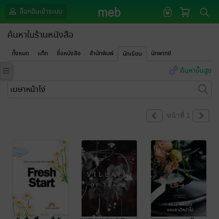
ล็อกอินเข้าระบบ
ค้นหาในร้านหนังสือ
ทั้งหมด
แท็ก
ชื่อหนังสือ
สำนักพิมพ์
นักพากย์
นักเขียน
ค้นหาขั้นสูง
หน้าที่ 1