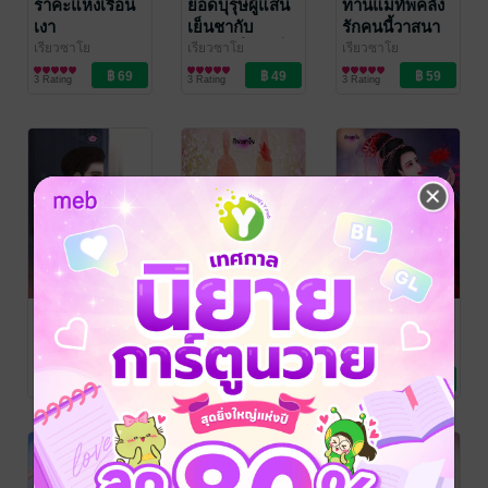
ราคะแห่งเรือน
ยอดบุรุษผู้แสน
ท่านแม่ทัพคลั่ง
เงา
เย็นชากับ
รักคนนี้วาสนา
ภรรยาที่เขาเก็บ
ข้าผู้เดียว
เรียวซาโย
เรียวซาโย
เรียวซาโย
นิยายรักจีนโบราณ
นิยายรักจีนโบราณ
นิยายรักจีนโบราณ
มาได้
3 Rating
3 Rating
3 Rating
ถ่านไฟเก่ายัง
รักแล้วรักเลย
จากนี้ไปข้า
เร่าร้อน
ไม่ใช่ผู้อ่อนแอ
เรียวซาโย
นิยายโรมานซ์
เรียวซาโย
เรียวซาโย
นิยายโรมานซ์
นิยายรักจีนโบราณ
No Rating
No Rating
2 Rating