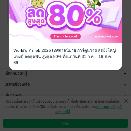
Stolen
Stolen
Heart...ชู่ว!
Heart...ชู่ว!
เงียบสิที่รัก ผม
เงียบสิที่รัก ผม
แม่มดตาหวาน
/ ชม
แม่มดตาหวาน
/ ชม
จันท์
นิยายรักวัยรุ่น
จันท์
นิยายรักวัยรุ่น
จะมัดหัวใจคุณ
จะมัดหัวใจคุณ
No Rating
4 Rating
(หนังสือเสียง)
หน้าที่ 1
World's Y meb 2026 เทศกาลนิยาย การ์ตูนวาย สุดยิ่งใหญ่
แห่งปี ลดสุดฟิน สูงสุด 80% ตั้งแต่วันที่ 31 ก.ค. - 16 ส.ค.
69
เลือกหมวดหมู่
+
บริการช่วยเหลือ
+
เกี่ยวกับเรา
+
เว็บไซต์นี้มีการใช้คุกกี้ โปรดยอมรับนโยบายคุกกี้เพื่อประสบการณ์การใช้บริการที่ดีที่สุด
กลุ่มธุรกิจในเครือ
+
ของท่าน ท่านสามารถศึกษาวิธีการตั้งค่าการควบคุมคุกกี้ของท่านผ่าน
นโยบายการใช้คุกกี้
ของเราที่นี่
ตกลง
ดาวน์โหลดแอป
วิธีการใช้งาน
ติดต่อเรา