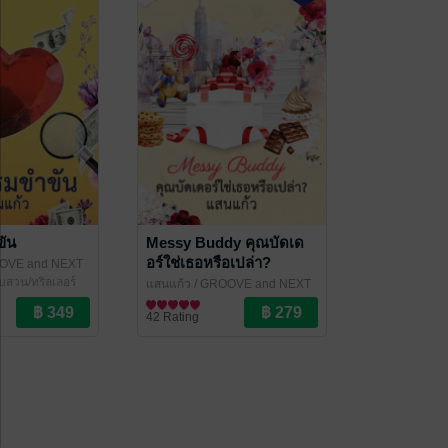
ัน
Messy Buddy คุณบัดเด
อร์ใช่เธอหรือเปล่า?
OVE and NEXT
สวน/ทริลเลอร์
แสนแก้ว
/ GROOVE and NEXT
PUBLISHING
นิยายสืบสวนสอบสวน/ทริลเลอร์
42 Rating