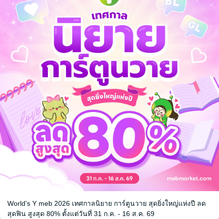
ี่
Mr. JUDO ทุ่มฉันเถอะที่รัก
โจรกรรมขำข
VE and NEXT
แสนแก้ว
/ แสนแก้ว
แสนแก้ว
/ GRO
นิยายรัก
PUBLISHING
นิยายสืบสวนสอบ
4 Rating
13 Rating
World's Y meb 2026 เทศกาลนิยาย การ์ตูนวาย สุดยิ่งใหญ่แห่งปี ลด
หน้าที่ 1
สุดฟิน สูงสุด 80% ตั้งแต่วันที่ 31 ก.ค. - 16 ส.ค. 69