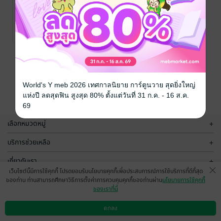
ขย้ำรักสาวน้อย
ขย้ำรักสาวน้อย
ในปกครอง
ในปกครอง
(หนังสือเสียง)
โยนิกา
โยนิกา
นิยายโรมานซ์
นิยายโรมานซ์
6 Rating
9 Rating
หน้าที่ 1
World's Y meb 2026 เทศกาลนิยาย การ์ตูนวาย สุดยิ่งใหญ่
แห่งปี ลดสุดฟิน สูงสุด 80% ตั้งแต่วันที่ 31 ก.ค. - 16 ส.ค.
69
เลือกหมวดหมู่
+
บริการช่วยเหลือ
+
เกี่ยวกับเรา
+
เว็บไซต์นี้มีการใช้คุกกี้ โปรดยอมรับนโยบายคุกกี้เพื่อประสบการณ์การใช้บริการที่ดีที่สุด
กลุ่มธุรกิจในเครือ
+
ของท่าน ท่านสามารถศึกษาวิธีการตั้งค่าการควบคุมคุกกี้ของท่านผ่าน
นโยบายการใช้คุกกี้
ของเราที่นี่
ตกลง
ดาวน์โหลดแอป
วิธีการใช้งาน
ติดต่อเรา