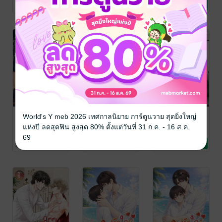
นิยายวาย Boy
นิยายวาย Boy
นิยายวาย Boy
4 Rating
3 Rating
3 Rating
Love / Yaoi
Love / Yaoi
Love / Yaoi
รักใหม่หัวใจเดิม
พี่วิศวะน้องหมอ
พี่วิศวะน้องหมอ
World's Y meb 2026 เทศกาลนิยาย การ์ตูนวาย สุดยิ่งใหญ่
เล่ม 3 [3เล่มจบ]
เล่ม 2 [3เล่มจบ]
ไอเดียไรท์
แห่งปี ลดสุดฟิน สูงสุด 80% ตั้งแต่วันที่ 31 ก.ค. - 16 ส.ค.
นิยายวาย Boy
ไอเดียไรท์
ไอเดียไรท์
69
Love / Yaoi
นิยายวาย Boy
นิยายวาย Boy
2 Rating
9 Rating
6 Rating
Love / Yaoi
Love / Yaoi