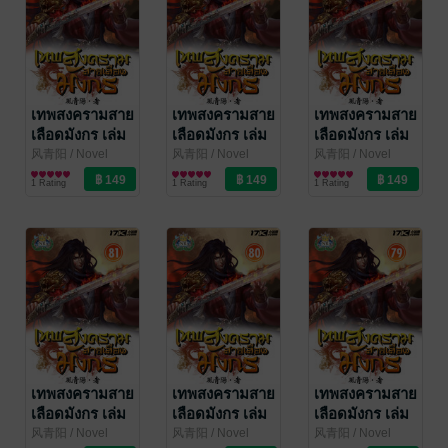
เทพสงครามสาย
เทพสงครามสาย
เทพสงครามสาย
เลือดมังกร เล่ม
เลือดมังกร เล่ม
เลือดมังกร เล่ม
85
83
82
风青阳
/ Novel
风青阳
/ Novel
风青阳
/ Novel
Kingdom
นิยายกำลังภายใน
Kingdom
นิยายกำลังภายใน
Kingdom
นิยายกำลังภายใน
1 Rating
1 Rating
1 Rating
Publisher
Publisher
Publisher
เทพสงครามสาย
เทพสงครามสาย
เทพสงครามสาย
เลือดมังกร เล่ม
เลือดมังกร เล่ม
เลือดมังกร เล่ม
81
80
79
风青阳
/ Novel
风青阳
/ Novel
风青阳
/ Novel