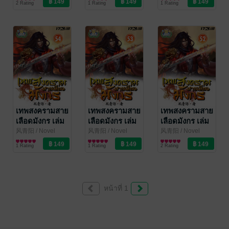
2 Rating
1 Rating
1 Rating
Publisher
Publisher
Publisher
เทพสงครามสาย
เทพสงครามสาย
เทพสงครามสาย
เลือดมังกร เล่ม
เลือดมังกร เล่ม
เลือดมังกร เล่ม
54
53
52
风青阳
/ Novel
风青阳
/ Novel
风青阳
/ Novel
Kingdom
นิยายกำลังภายใน
Kingdom
นิยายกำลังภายใน
Kingdom
นิยายกำลังภายใน
1 Rating
1 Rating
2 Rating
Publisher
Publisher
Publisher
หน้าที่ 1