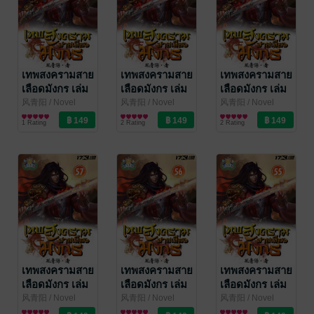
เทพสงครามสาย
เทพสงครามสาย
เทพสงครามสาย
เลือดมังกร เล่ม
เลือดมังกร เล่ม
เลือดมังกร เล่ม
60
59
58
风青阳
/ Novel
风青阳
/ Novel
风青阳
/ Novel
Kingdom
นิยายกำลังภายใน
Kingdom
นิยายกำลังภายใน
Kingdom
นิยายกำลังภายใน
1 Rating
2 Rating
2 Rating
Publisher
Publisher
Publisher
เทพสงครามสาย
เทพสงครามสาย
เทพสงครามสาย
เลือดมังกร เล่ม
เลือดมังกร เล่ม
เลือดมังกร เล่ม
57
56
55
风青阳
/ Novel
风青阳
/ Novel
风青阳
/ Novel
Kingdom
นิยายกำลังภายใน
Kingdom
นิยายกำลังภายใน
Kingdom
นิยายกำลังภายใน