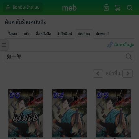
ล็อกอินเข้าระบบ
ค้นหาในร้านหนังสือ
ทั้งหมด
แท็ก
ชื่อหนังสือ
สำนักพิมพ์
นักพากย์
นักเขียน
ค้นหาขั้นสูง
หน้าที่ 1