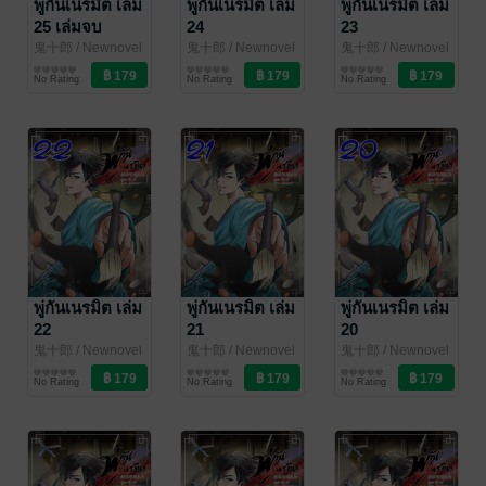
พู่กันเนรมิต เล่ม
พู่กันเนรมิต เล่ม
พู่กันเนรมิต เล่ม
25 เล่มจบ
24
23
鬼十郎
/ Newnovel
鬼十郎
/ Newnovel
鬼十郎
/ Newnovel
นิยายแฟนตาซี
นิยายแฟนตาซี
นิยายแฟนตาซี
No Rating
No Rating
No Rating
พู่กันเนรมิต เล่ม
พู่กันเนรมิต เล่ม
พู่กันเนรมิต เล่ม
22
21
20
鬼十郎
/ Newnovel
鬼十郎
/ Newnovel
鬼十郎
/ Newnovel
นิยายแฟนตาซี
นิยายแฟนตาซี
นิยายแฟนตาซี
No Rating
No Rating
No Rating