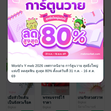
หอมปรารถนา
ใช้หนี้สวาท
ทูนหัวของเมีย
Bigkai
Bigkai
Bigkai
นิยายรัก
นิยายโรมานซ์
นิยายโรมานซ์
20 Rating
185 Rating
8 Rating
World's Y meb 2026 เทศกาลนิยาย การ์ตูนวาย สุดยิ่งใหญ่
แห่งปี ลดสุดฟิน สูงสุด 80% ตั้งแต่วันที่ 31 ก.ค. - 16 ส.ค.
69
เมื่อหัวใจเต้น
พรหมจรรย์ไร้
เกมรักลวงสวาท
เป็นจังหวะร็อค
ราคา
Bigkai
นิยายโรมานซ์
Bigkai
Bigkai