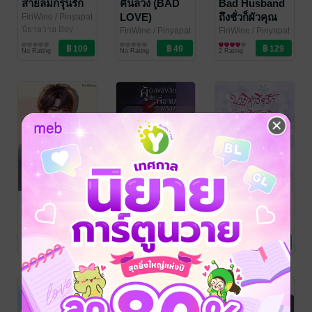
สายลมกรุ่นรัก
คืนลวง (ฺฺBAD
Bad Husband
LOVE)
ถึงชั่วก็ผัวคุณ
FinWine
/ Pinyapat
นิยายวาย Boy
FinWine
/ Pinyapat
FinWine
/ Pinyapat
Love / Yaoi
นิยายวาย Boy
นิยายวาย Boy
No Rating
No Rating
2 Rating
Love / Yaoi
Love / Yaoi
อาร์มเป็นของ
ผู้ต้องสงสัยคือพี่
ปาฏิหาริย์รักใน
บอส
ชายข้างห้อง
วันคริสต์มาสอีฟ
FinWine
/ Pinyapat
FinWine
/ Pinyapat
FinWine
/ Pinyapat
นิยายวาย Boy
นิยายวาย Boy
นิยายวาย Boy
1 Rating
No Rating
1 Rating
Love / Yaoi
Love / Yaoi
Love / Yaoi