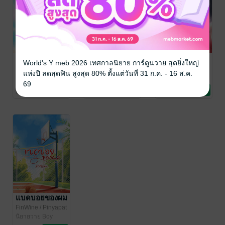
โดนัทมีรูตรง
รวมเรื่องสั้น
ทาสแค้นแสนรัก
World's Y meb 2026 เทศกาลนิยาย การ์ตูนวาย สุดยิ่งใหญ่
กลาง
สายวาย
FinWine
/ Pinyapat
แห่งปี ลดสุดฟิน สูงสุด 80% ตั้งแต่วันที่ 31 ก.ค. - 16 ส.ค.
นิยายวาย Boy
FinWine
/ Pinyapat
FinWine
/ Pinyapat
69
Love / Yaoi
นิยายวาย Boy
นิยายวาย Boy
1 Rating
1 Rating
4 Rating
Love / Yaoi
Love / Yaoi
แบดบอยของผม
FinWine
/ Pinyapat
นิยายวาย Boy