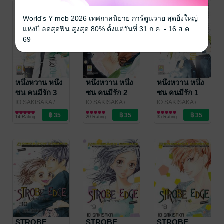
World's Y meb 2026 เทศกาลนิยาย การ์ตูนวาย สุดยิ่งใหญ่
แห่งปี ลดสุดฟิน สูงสุด 80% ตั้งแต่วันที่ 31 ก.ค. - 16 ส.ค.
69
หนึ่งหวาน หนึ่ง
หนึ่งหวาน หนึ่ง
หนึ่งหวาน หนึ่ง
ซน คนมีรัก 3
ซน คนมีรัก 2
ซน คนมีรัก 1
IO SAKISAKA
/
IO SAKISAKA
/
IO SAKISAKA
/
Bongkoch
การ์ตูนผู้หญิง
Bongkoch
การ์ตูนผู้หญิง
Bongkoch
การ์ตูนผู้หญิง
14 Rating
20 Rating
35 Rating
Publishing
Publishing
Publishing
STROBE
STROBE
STROBE