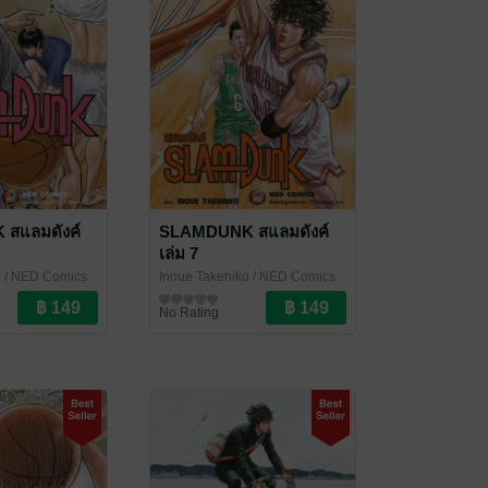
สแลมดังค์
SLAMDUNK สแลมดังค์
เล่ม 7
o
/ NED Comics
Inoue Takehiko
/ NED Comics
การ์ตูนทั่วไป
No Rating