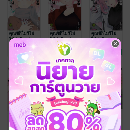
คุณชิกิโมริไม่
คุณชิกิโมริไม่
คุณชิกิโมริไม่
ได้น่ารักแค่
ได้น่ารักแค่
ได้น่ารักแค่
อย่างเดียวนะ 14
อย่างเดียวนะ 13
อย่างเดียวนะ 12
Keigo Maki
/
Keigo Maki
/
Keigo Maki
/
LUCKPIM
การ์ตูนทั่วไป
LUCKPIM
การ์ตูนทั่วไป
LUCKPIM
การ์ตูนทั่วไป
3 Rating
4 Rating
8 Rating
Publishing
Publishing
Publishing
คุณชิกิโมริไม่
คุณชิกิโมริไม่
คุณชิกิโมริไม่
ได้น่ารักแค่
ได้น่ารักแค่
ได้น่ารักแค่
อย่างเดียวนะ 11
อย่างเดียวนะ 10
อย่างเดียวนะ 9
Keigo Maki
/
Keigo Maki
/
Keigo Maki
/