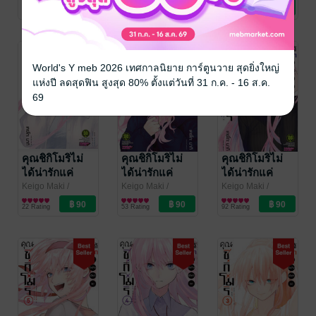
LUCKPIM
การ์ตูนทั่วไป
LUCKPIM
การ์ตูนทั่วไป
LUCKPIM
การ์ตูนทั่วไป
14 Rating
14 Rating
15 Rating
Publishing
Publishing
Publishing
World's Y meb 2026 เทศกาลนิยาย การ์ตูนวาย สุดยิ่งใหญ่
แห่งปี ลดสุดฟิน สูงสุด 80% ตั้งแต่วันที่ 31 ก.ค. - 16 ส.ค.
69
คุณชิกิโมริไม่
คุณชิกิโมริไม่
คุณชิกิโมริไม่
ได้น่ารักแค่
ได้น่ารักแค่
ได้น่ารักแค่
อย่างเดียวนะ 8
อย่างเดียวนะ 7
อย่างเดียวนะ 6
Keigo Maki
/
Keigo Maki
/
Keigo Maki
/
LUCKPIM
การ์ตูนทั่วไป
LUCKPIM
การ์ตูนทั่วไป
LUCKPIM
การ์ตูนทั่วไป
22 Rating
53 Rating
92 Rating
Publishing
Publishing
Publishing