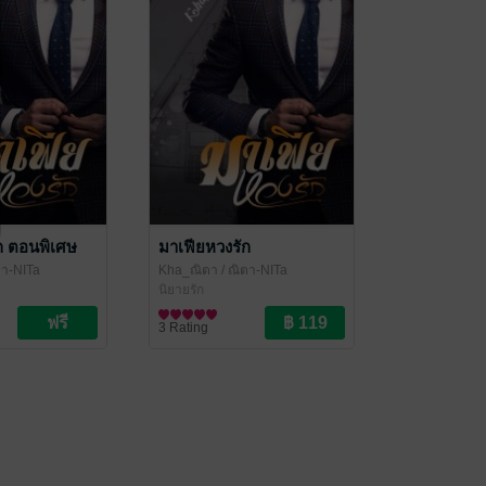
ก ตอนพิเศษ
มาเฟียหวงรัก
ตา-NITa
Kha_ณิตา
/ ณิตา-NITa
นิยายรัก
3 Rating