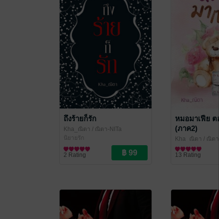
ถึงร้ายก็รัก
หมอมาเฟีย ต
(ภาค2)
Kha_ณิตา
/ ณิตา-NITa
นิยายรัก
Kha_ณิตา
/ ณิตา
นิยายรัก
2 Rating
13 Rating