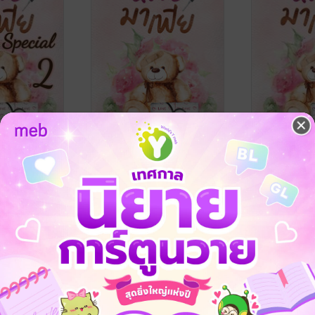
อนพิเศษ
หมอมาเฟีย(ภาค2)
หมอมาเฟีย 
Kha_ณิตา
/ ณิตา-NITa
Kha_ณิตา
/ ณิ
นิยายรัก
นิยายโรมานซ์
-NITa
7 Rating
8 Rating