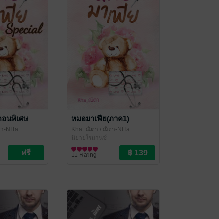
ตอนพิเศษ
หมอมาเฟีย(ภาค1)
ตา-NITa
Kha_ณิตา
/ ณิตา-NITa
นิยายโรมานซ์
11 Rating