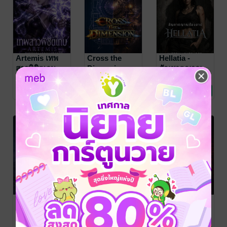
Artemis เทพ
Cross the
Hellatia -
สาวพิชิตเกม
Dimension
สัญชาตญาณ
มหันตภัยต่าง
ต้องสาป
KittenLightSaber
KittenLightSaber
KittenLightSaber
นิยาย Girl
นิยายแฟนตาซี
นิยายโรมานซ์
แดน (2017)
2 Rating
2 Rating
7 Rating
Love/Yuri
ฟรี
ฟรี
ฟรี
Running with
Lunar
I found myself
Lunar เด็กสาว
Collector
death on the
จ้าวจันทรา
พรหมลิขิต
floor. ก่อนที่ผม
KittenLightSaber
KittenLightSaber
KittenLightSaber