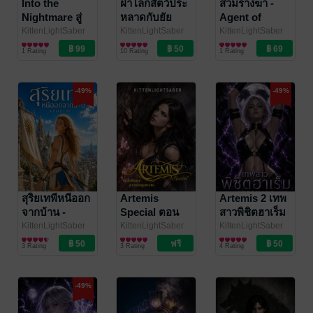
Into the
ฝ่าโลกสัตว์ประ
สวมร่างฆ่า -
Nightmare สู่
หลาดกับยัย
Agent of
แดนฝันร้าย
ปีศาจกลายพันธุ์
Death
KittenLightSaber
KittenLightSaber
KittenLightSaber
นิยายลึกลับ/เขย่า
นิยาย Girl
นิยายลึกลับ/เขย่า
เล่ม 1
1 Rating
10 Rating
1 Rating
ขวัญ
Love/Yuri
ขวัญ
-49%
-49%
สุริยเทพีหนีออก
Artemis
Artemis 2 เทพ
จากบ้าน -
Special ตอน
สาวพิชิตฮาเร็ม
Apollo
พิเศษ สาว
(เล่มจบของ
KittenLightSaber
KittenLightSaber
KittenLightSaber
นิยาย Girl
นิยาย Girl
นิยาย Girl
แมงมุมผงาด
Artemis เทพ
3 Rating
3 Rating
4 Rating
Love/Yuri
Love/Yuri
Love/Yuri
สาวพิชิตเกม)
-49%