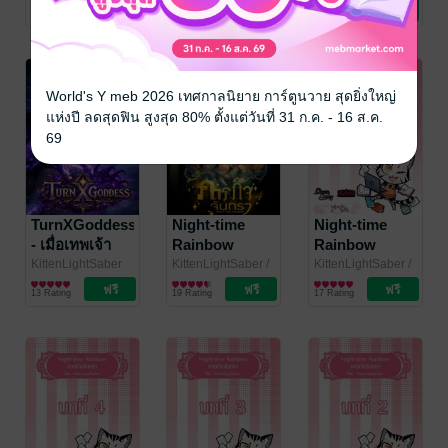
นิยายแฟนตาซี
นิยายแฟนตาซี
นิยายแฟนตาซี
(2014)
จันทรา (2012)
จะถูกฆาตกรรม
4 Rating
9 Rating
11 Rating
ในหนังสือ
(2013)
World's Y meb 2026 เทศกาลนิยาย การ์ตูนวาย สุดยิ่งใหญ่
แห่งปี ลดสุดฟิน สูงสุด 80% ตั้งแต่วันที่ 31 ก.ค. - 16 ส.ค.
69
TurnXGoddess
Night-time
Night-time
- เมื่อเทพเจ้า
Rainbow
Rainbow
โบราณดันกลาย
ภารกิจจันทรา
ภารกิจจันทรา
KittenLightSaber
KittenLightSaber
/
KittenLightSaber
/
นิยายแฟนตาซี
Punica The Dream
นิยายแฟนตาซี
Punica The Dream
นิยายแฟนตาซี
เป็นสาวน้อย
บทที่ 6 (EPUB)
บทที่ 5 (EPUB)
13 Rating
19 Rating
17 Rating
Catcher
Catcher