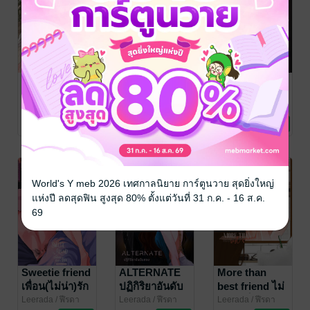
Not as friend
I belong to
Boss ‘n’ Intern
มากกว่าเพื่อน
you ฉันหมุน
ท่านประธาน
แต่ไม่ใช่รัก
รอบเธอ
เรียกหา
Leerada
/ ฬีรดา
Leerada
/ ฬีรดา
Leerada
/ ฬีรดา
นิยายรักวัยรุ่น
นิยายรักวัยรุ่น
นิยายรัก
125 Rating
154 Rating
74 Rating
World's Y meb 2026 เทศกาลนิยาย การ์ตูนวาย สุดยิ่งใหญ่
แห่งปี ลดสุดฟิน สูงสุด 80% ตั้งแต่วันที่ 31 ก.ค. - 16 ส.ค.
69
Sweetie friend
ALTERNATE
More than
เพื่อน(ไม่น่า)รัก
ปฏิกิริยาอันดับ
best friend ไม่
สอง
อยากเป็นก้าง
Leerada
/ ฬีรดา
Leerada
/ ฬีรดา
Leerada
/ ฬีรดา