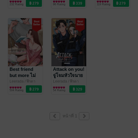
นิยายรักวัยรุ่น
นิยายรัก
นิยายรักวัยรุ่น
อยากยืนข้างคุณ
232 Rating
96 Rating
119 Rating
Best friend
Attack on you!
but more ไม่
จู่โจมหัวใจนาย
อยากเป็นเพื่อน
คอมมานโด
Leerada
/ ฬีรดา
Leerada
/ ฬีรดา
นิยายรักวัยรุ่น
นิยายรัก
อยากเลื่อนขั้น
504 Rating
54 Rating
เป็นของคุณ
หน้าที่ 1