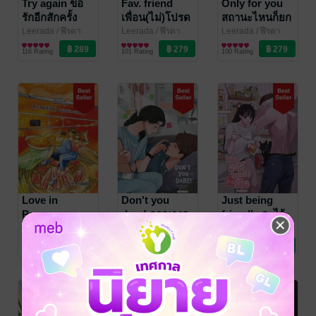
Try again ขอ
Fav. friend
Only for you
รักอีกสักครั้ง
เพื่อน(ไม่)โปรด
สถานะไหนก็ยก
ให้คุณ
Leerada
/ ฬีรดา
Leerada
/ ฬีรดา
Leerada
/ ฬีรดา
นิยายรักวัยรุ่น
นิยายรักวัยรุ่น
นิยายรักวัยรุ่น
116 Rating
101 Rating
100 Rating
Love in
Don't you
Just being
Process
dare! กรุณางด
friendly ละไว้
สถานะ (รัก) อยู่
เผลอใจในคลาส
ในฐานที่ห้ามมี
Leerada
/ สำนัก
Leerada
/ ฬีรดา
Leerada
/ ฬีรดา
พิมพ์หมอนหนังสือ
นิยายรัก
นิยายรักวัยรุ่น
นิยายรักวัยรุ่น
ในช่วงปรับปรุง
เรียน
ใจ
11 Rating
443 Rating
150 Rating