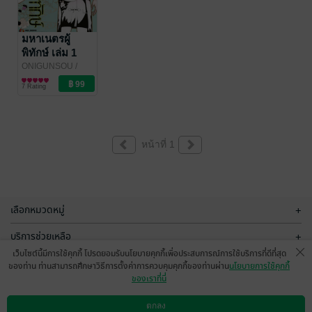
มหาเนตรผู้
พิทักษ์ เล่ม 1
ONIGUNSOU
/
NED Comics
การ์ตูนทั่วไป
7 Rating
หน้าที่ 1
เลือกหมวดหมู่
+
บริการช่วยเหลือ
+
เว็บไซต์นี้มีการใช้คุกกี้ โปรดยอมรับนโยบายคุกกี้เพื่อประสบการณ์การใช้บริการที่ดีที่สุด
เกี่ยวกับเรา
+
ของท่าน ท่านสามารถศึกษาวิธีการตั้งค่าการควบคุมคุกกี้ของท่านผ่าน
นโยบายการใช้คุกกี้
ของเราที่นี่
กลุ่มธุรกิจในเครือ
+
ตกลง