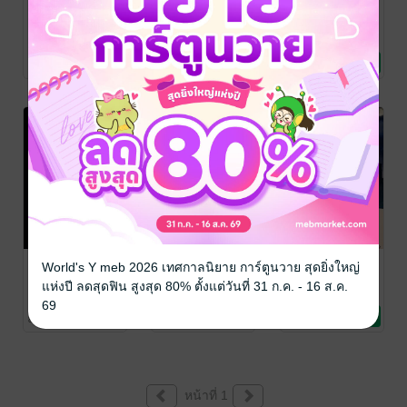
Mystique in
The last meal
I love/kill you
the mirror
before the
Patrick
Rangsimant
นิยายสืบสวน
/ รังสิ
world turns
Patrick
Patrick
มันต์
สอบสวน/ทริลเลอร์
Rangsimant
นิยายลึกลับ/เขย่า
/ รังสิ
Rangsimant
นิยายวาย Boy
/ รังสิ
into Galaxy
9 Rating
2 Rating
3 Rating
มันต์
ขวัญ
มันต์
Love / Yaoi
expressway
7 days before
My imaginary
My ride, I love
World's Y meb 2026 เทศกาลนิยาย การ์ตูนวาย สุดยิ่งใหญ่
valentine
boyfriend
you
แห่งปี ลดสุดฟิน สูงสุด 80% ตั้งแต่วันที่ 31 ก.ค. - 16 ส.ค.
(English Ver.)
Patrick
Patrick
Patrick
69
Rangsimant
นิยายวาย Boy
/ รังสิ
Rangsimant
นิยายวาย Boy
/ รังสิ
Rangsimant
นิยายวาย Boy
/ รังสิ
8 Rating
22 Rating
68 Rating
มันต์
Love / Yaoi
มันต์
Love / Yaoi
มันต์
Love / Yaoi
หน้าที่ 1