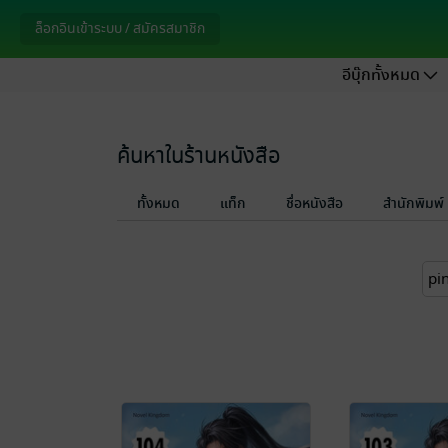
ล็อกอินเข้าระบบ / สมัครสมาชิก
อีบุ๊กทั้งหมด
ค้นหาในร้านหนังสือ
ทั้งหมด
แท็ก
ชื่อหนังสือ
สำนักพิมพ์