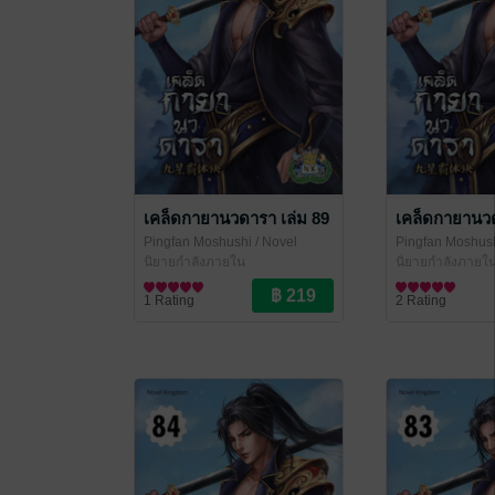
เคล็ดกายานวดารา เล่ม 89
เคล็ดกายานวด
Pingfan Moshushi
/ Novel
Pingfan Moshus
Kingdom Publisher
นิยายกำลังภายใน
Kingdom Publis
นิยายกำลังภายใ
1 Rating
2 Rating