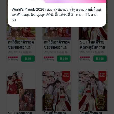
World's Y meb 2026 เทศกาลนิยาย การ์ตูนวาย สุดยิ่งใหญ่
แห่งปี ลดสุดฟิน สูงสุด 80% ตั้งแต่วันที่ 31 ก.ค. - 16 ส.ค.
69
กลวิธีเอาตัวรอด
กลวิธีเอาตัวรอด
SET ไขคดีร้าย
ของฮองเฮาแม่
ของฮองเฮาแม่
คุณหนูอันตราย
ลูกอ่อน ตอน
ลูกอ่อน
กับท่านอ๋อง
Project X
/ 福禄寿
Project X
/ 福禄寿
Project X
/ 福禄寿
อักษรมั่งมี
นิยายรักจีนโบราณ
อักษรมั่งมี
นิยายรักจีนโบราณ
อักษรมั่งมี
นิยายรักจีนโบราณ
พิเศษ
ปีศาจ
24 Rating
51 Rating
13 Rating
SET ฝากความ
ไขคดีร้ายคุณ
ไขคดีร้ายคุณ