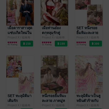
เมื่อดาราสาวสุด
เมื่อท่านอ๋อง
SET หนึ่งรอย
แซ่บเกิดใหม่ใน
ตกหลุมรักคู่
ยิ้มหิมะละลาย
ยุค80
หมั้นครั้งที่ร้อย
Project X
/ 福禄寿
Project X
/ 福禄寿
Project X
/ 福禄寿
อักษรมั่งมี
นิยายรักจีนโบราณ
อักษรมั่งมี
นิยายรักจีนโบราณ
อักษรมั่งมี
นิยายรักจีนโบราณ
40 Rating
31 Rating
10 Rating
SET ทะลุมิติมา
หนึ่งรอยยิ้มหิมะ
ทะลุมิติมาเป็นฮู
เติมรัก
ละลาย ภาคมู่ห
หยินตัวร้ายกับ
ยงต้วน
ของวิเศษ
Project X
/ 福禄寿
Project X
/ 福禄寿
Project X
/ 福禄寿