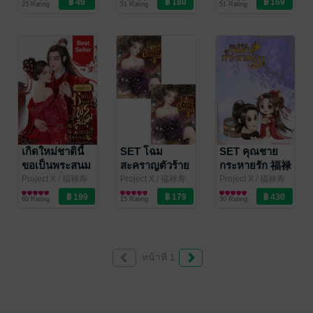
23 Rating
51 Rating
51 Rating
เกิดใหม่ชาตินี้
SET โฉม
SET คุณชาย
ขอเป็นพระสนม
สะคราญตัวร้าย
กระหายรัก 福禄
ท้ายวังผู้ร่ำรวย
寿
Project X
/ 福禄寿
Project X
/ 福禄寿
Project X
/ 福禄寿
อักษรมั่งมี
นิยายรักจีนโบราณ
อักษรมั่งมี
นิยายรักจีนโบราณ
อักษรมั่งมี
นิยายรักจีนโบราณ
60 Rating
15 Rating
30 Rating
หน้าที่ 1