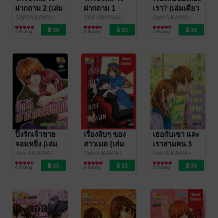
ฝากถาม 2 (เล่ม
ฝากถาม 1
เรา? (เล่มเดียว
จบ)
จบ)
SAKI AIKAWA
/
SAKI AIKAWA
/
Saki AIKAWA
/
Bongkoch
การ์ตูนผู้หญิง
Bongkoch
การ์ตูนผู้หญิง
Bongkoch
การ์ตูนผู้หญิง
7 Rating
6 Rating
5 Rating
Publishing
Publishing
Publishing
ปิ๊งรักเจ้าชาย
เรื่องลับๆ ของ
เธอกับเขา และ
จอมหยิ่ง (เล่ม
สาวเมด (เล่ม
เราสามคน 3
เดียวจบ)
เดียวจบ)
(เล่มจบ)
Saki AIKAWA
/
Saki AIKAWA
/
Saki AIKAWA
/
Bongkoch
การ์ตูนผู้หญิง
Bongkoch
การ์ตูนผู้หญิง
Bongkoch
การ์ตูนผู้หญิง
4 Rating
9 Rating
3 Rating
Publishing
Publishing
Publishing