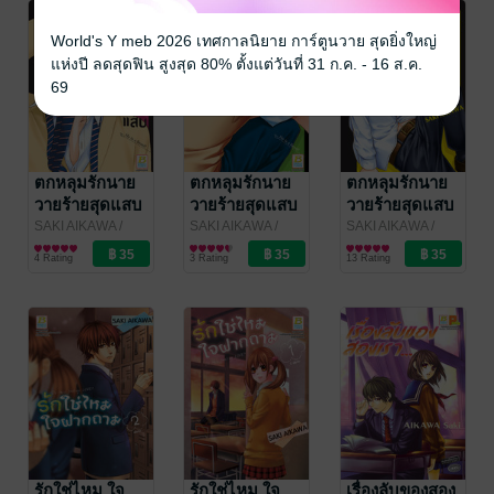
World's Y meb 2026 เทศกาลนิยาย การ์ตูนวาย สุดยิ่งใหญ่
แห่งปี ลดสุดฟิน สูงสุด 80% ตั้งแต่วันที่ 31 ก.ค. - 16 ส.ค.
69
ตกหลุมรักนาย
ตกหลุมรักนาย
ตกหลุมรักนาย
วายร้ายสุดแสบ
วายร้ายสุดแสบ
วายร้ายสุดแสบ
3
2
1
SAKI AIKAWA
/
SAKI AIKAWA
/
SAKI AIKAWA
/
Bongkoch
การ์ตูนผู้หญิง
Bongkoch
การ์ตูนผู้หญิง
Bongkoch
การ์ตูนผู้หญิง
4 Rating
3 Rating
13 Rating
Publishing
Publishing
Publishing
รักใช่ไหม ใจ
รักใช่ไหม ใจ
เรื่องลับของสอง