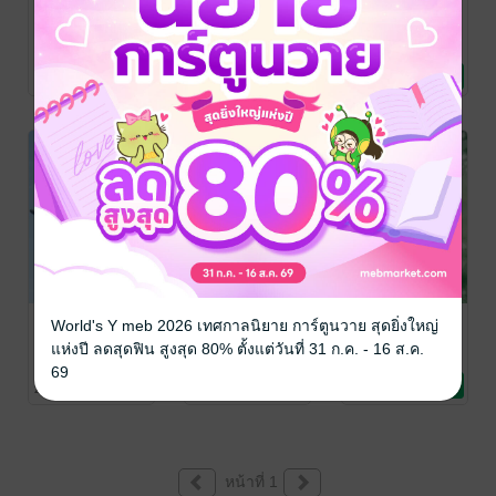
เนตรสวรรค์
เนตรสวรรค์
ดวงใจแม่ทัพ
พันธะชะตา เล่ม
พันธะชะตา 1
น้อย
2 (จบ)
Sripi
/ sripi/ชะนี
Sripi
/ sripi/ชะนี
Sripi
/ sripi/ชะนี
น้อย
นิยายวาย Boy
น้อย
นิยายวาย Boy
น้อย
นิยายวาย Boy
8 Rating
18 Rating
10 Rating
Love / Yaoi
Love / Yaoi
Love / Yaoi
พัฒนาการรัก
ฮูหยินของ
ไป๋เฟิ่งมี่
World's Y meb 2026 เทศกาลนิยาย การ์ตูนวาย สุดยิ่งใหญ่
แม่ทัพ
Sripi
/ sripi/ชะนี
sripi
/ สำนักพิมพ์
แห่งปี ลดสุดฟิน สูงสุด 80% ตั้งแต่วันที่ 31 ก.ค. - 16 ส.ค.
น้อย
นิยายวาย Boy
เฟยฮุ่ย
นิยายรักจีนโบราณ
Sripi
/ sripi/ชะนี
69
Love / Yaoi
น้อย
นิยายวาย Boy
2 Rating
71 Rating
39 Rating
Love / Yaoi
หน้าที่ 1