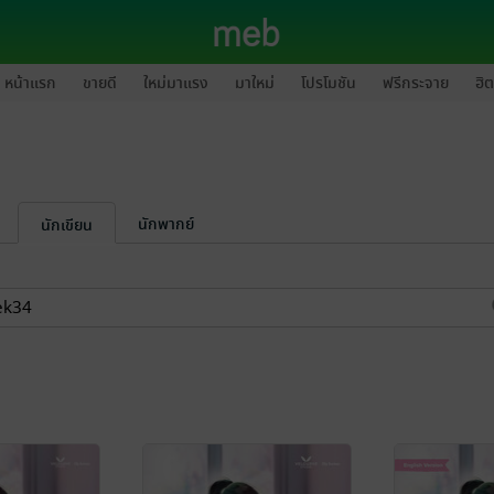
หน้าแรก
ขายดี
ใหม่มาแรง
มาใหม่
โปรโมชัน
ฟรีกระจาย
ฮิต
นักพากย์
นักเขียน