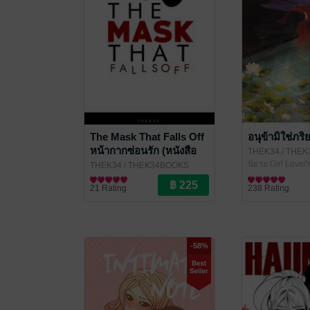
The Mask That Falls Off
อนุข้ามิใช่ภริ
หน้ากากซ่อนรัก (หนังสือ
THEK34
/ THE
เสียง)
นิยาย Girl Love/Y
THEK34
/ THEK34BOOKS
นิยาย Girl Love/Yuri
21 Rating
238 Rating
-58%