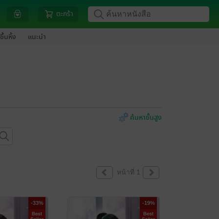
ตะกร้า
ขึ้นหิ้ง
แนะนำ
ค้นหาขั้นสูง
หน้าที่ 1
-33%
-19%