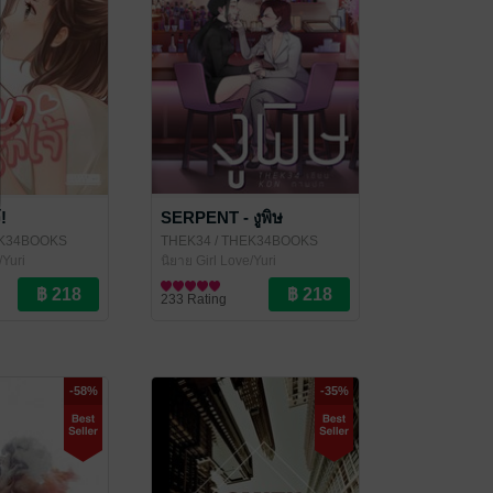
้!
SERPENT - งูพิษ
EK34BOOKS
THEK34
/ THEK34BOOKS
/Yuri
นิยาย Girl Love/Yuri
233 Rating
-58%
-35%