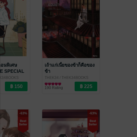
นตอนพิเศษ
เถ้าแก่เนี้ยของข้าก็คือของ
E SPECIAL
ข้า
EK34BOOKS
THEK34
/ THEK34BOOKS
/Yuri
นิยาย Girl Love/Yuri
190 Rating
-63%
-63%