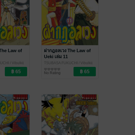
The Law of
ผ่ากฎอลเวง The Law of
Ueki เล่ม 11
KUCHI
/ Vibulkij
TSUBASA FUKUCHI
/ Vibulkij
Publishing
การ์ตูนทั่วไป
No Rating