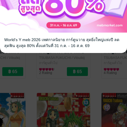
World's Y meb 2026 เทศกาลนิยาย การ์ตูนวาย สุดยิ่งใหญ่แห่งปี ลด
สุดฟิน สูงสุด 80% ตั้งแต่วันที่ 31 ก.ค. - 16 ส.ค. 69
LUS เล่ม 3
ผ่ากฎอลเวง PLUS เล่ม 2
ผ่ากฎอลเวง 
CHI
/ Vibulkij
TSUBASA FUKUCHI
/ Vibulkij
TSUBASA FU
Publishing
การ์ตูนทั่วไป
Publishing
การ์ตูนทั่วไป
2 Rating
4 Rating