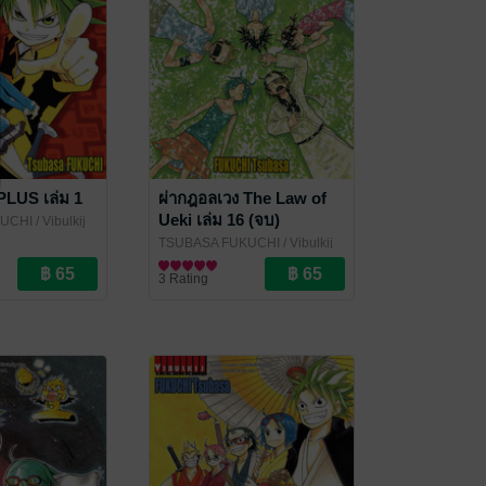
PLUS เล่ม 1
ผ่ากฎอลเวง The Law of
Ueki เล่ม 16 (จบ)
KUCHI
/ Vibulkij
TSUBASA FUKUCHI
/ Vibulkij
Publishing
การ์ตูนทั่วไป
3 Rating