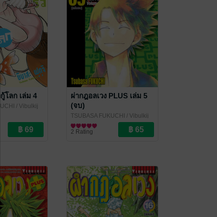
วกู้โลก เล่ม 4
ผ่ากฎอลเวง PLUS เล่ม 5
(จบ)
KUCHI
/ Vibulkij
TSUBASA FUKUCHI
/ Vibulkij
Publishing
การ์ตูนทั่วไป
2 Rating