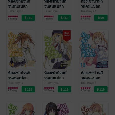
ห้องเช่าป่วนก๊
ห้องเช่าป่วนก๊
ห้องเช่าป่วนก๊
วนคนแปลก
วนคนแปลก
วนคนแปลก
(นิยาย) เล่ม 16
(นิยาย) เล่ม 15
เล่ม 5 (จบ)
Takehaya
/
Takehaya
/
Takehaya
/
DEXPRESS
ไลท์โนเวล
DEXPRESS
ไลท์โนเวล
DEXPRESS
การ์ตูนทั่วไป
8 Rating
7 Rating
3 Rating
ห้องเช่าป่วนก๊
ห้องเช่าป่วนก๊
ห้องเช่าป่วนก๊
วนคนแปลก
วนคนแปลก
วนคนแปลก
(นิยาย) เล่ม 14
(นิยาย) เล่ม 13
(นิยาย) เล่ม 12
Takehaya
/
Takehaya
/
Takehaya
/
DEXPRESS
ไลท์โนเวล
DEXPRESS
ไลท์โนเวล
DEXPRESS
ไลท์โนเวล
9 Rating
16 Rating
9 Rating