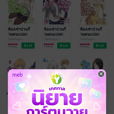
ห้องเช่าป่วนก๊
ห้องเช่าป่วนก๊
ห้องเช่าป่วนก๊
วนคนแปลก
วนคนแปลก
วนคนแปลก
(นิยาย) เล่ม 11
(นิยาย) เล่ม 10
(นิยาย) เล่ม 9
Takehaya
/
Takehaya
/
Takehaya
/
DEXPRESS
ไลท์โนเวล
DEXPRESS
ไลท์โนเวล
DEXPRESS
ไลท์โนเวล
7 Rating
5 Rating
5 Rating
ห้องเช่าป่วนก๊
ห้องเช่าป่วนก๊
ห้องเช่าป่วนก๊
วนคนแปลก
วนคนแปลก
วนคนแปลก
(นิยาย) เล่ม 8
(นิยาย) เล่ม 8.5
(นิยาย) เล่ม 6
Takehaya
/
Takehaya
/
Takehaya
/