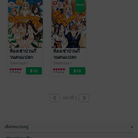
ห้องเช่าป่วนก๊
ห้องเช่าป่วนก๊
วนคนแปลก
วนคนแปลก
เล่ม 2
เล่ม 1
Takehaya
/
Takehaya
/
DEXPRESS
การ์ตูนทั่วไป
DEXPRESS
การ์ตูนทั่วไป
4 Rating
5 Rating
หน้าที่ 1
เลือกหมวดหมู่
+