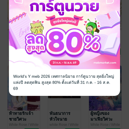
ตอนพิเศษแยก
SAYFA ถลำรัก
พลาดรักนาย
สำหรับคนที่ไม่
มาเฟีย
White Rose
/ White
Rose(2)
นิยายรักวัยรุ่น
ได้ซื้อเล่ม E-
White Rose
/ White
White Rose
/ White
Rose(2)
นิยายรัก
Rose(2)
นิยายรักวัยรุ่น
BOOK SAYFA
No Rating
3 Rating
3 Rating
ถลำรัก
World's Y meb 2026 เทศกาลนิยาย การ์ตูนวาย สุดยิ่งใหญ่
แห่งปี ลดสุดฟิน สูงสุด 80% ตั้งแต่วันที่ 31 ก.ค. - 16 ส.ค.
69
ท้าทายรักเจ้า
พันธนาการ
ผู้หญิงของ
ชายวิศวะ
หัวใจนาย
มาเฟียวิศวะ
มาเฟีย
White Rose
/ White
white Rose
/ White
White Rose
/ White