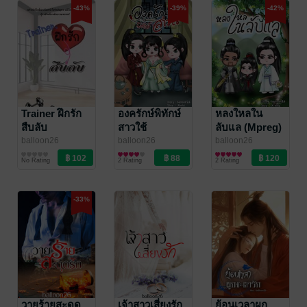
-43%
-39%
-42%
Trainer ฝึกรัก
องครักษ์พิทักษ์
หลงใหลใน
สืบลับ
สาวใช้
ลับแล (Mpreg)
balloon26
balloon26
balloon26
นิยายวาย Boy
นิยาย Girl
นิยายวาย Boy
No Rating
2 Rating
2 Rating
Love / Yaoi
Love/Yuri
Love / Yaoi
-33%
วายร้ายสะดุด
เจ้าสาวเสี่ยงรัก
ย้อนเวลาผูก