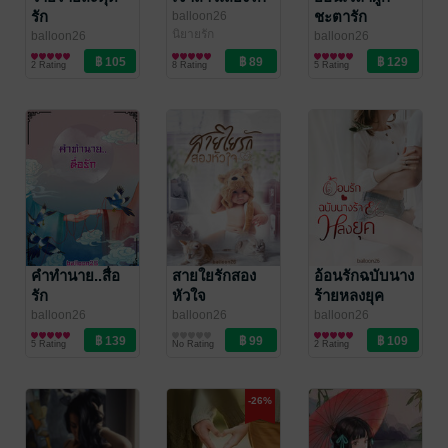
รัก
ชะตารัก
balloon26
นิยายรัก
balloon26
balloon26
นิยายวาย Boy
นิยายรักจีนโบราณ
2 Rating
8 Rating
5 Rating
Love / Yaoi
คำทำนาย..สื่อ
สายใยรักสอง
อ้อนรักฉบับนาง
รัก
หัวใจ
ร้ายหลงยุค
balloon26
balloon26
balloon26
นิยายรักจีนโบราณ
นิยายรัก
นิยายโรมานซ์
5 Rating
No Rating
2 Rating
-26%