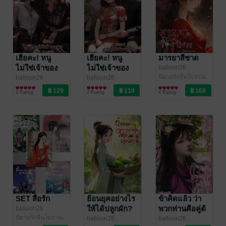
เฮียคะ! หนู
เฮียคะ! หนู
มารยาสีชาด
ไม่ใช่เจ้าของ
ไม่ใช่เจ้าของ
balloon26
นิยายรักจีนโบราณ
ร่าง 2 (เล่มจบ)
ร่าง 1
balloon26
balloon26
นิยายโรมานซ์
นิยายโรมานซ์
1 Rating
2 Rating
4 Rating
SET สื่อรัก
ย้อนยุคอย่างไร
ข้าคิดแล้ว ว่า
ให้ได้ปลูกผัก?
พวกท่านคือคู่ต้
balloon26
นิยายรักจีนโบราณ
วนซิ่ว
balloon26
balloon26