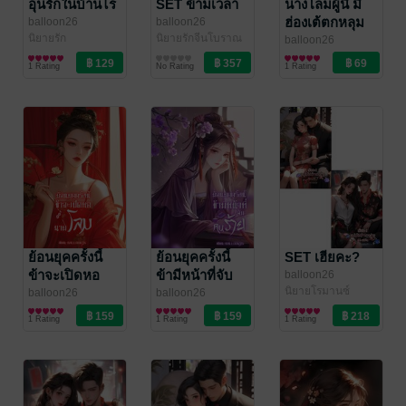
อุ่นรักในบ้านไร่
SET ข้ามเวลา
นางโลมผู้นี้ มี
ฮ่องเต้ตกหลุม
balloon26
balloon26
นิยายรัก
นิยายรักจีนโบราณ
รัก
balloon26
นิยายรักจีนโบราณ
1 Rating
No Rating
1 Rating
ย้อนยุคครั้งนี้
ย้อนยุคครั้งนี้
SET เฮียคะ?
ข้าจะเปิดหอ
ข้ามีหน้าที่จับ
balloon26
นิยายโรมานซ์
นายโลม!
คนร้าย!
balloon26
balloon26
นิยายรักจีนโบราณ
นิยายรักจีนโบราณ
1 Rating
1 Rating
1 Rating