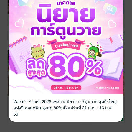
ชะตาร้ายเช่นนี้
ชะตาร้ายเช่นนี้
SET เธอในชุด
ข้าขอหนีไปต่าง
ข้าขอหนีไปต่าง
เจ้าสาว
ภพ 2 (เล่มจบ)
ภพ 1
balloon26
balloon26
balloon26
นิยายรักจีนโบราณ
นิยายรักจีนโบราณ
นิยายรัก
2 Rating
2 Rating
No Rating
เจ้าสาวหลงทาง
รัชทายาทหลบ
รักใสใส หัวใจ
World's Y meb 2026 เทศกาลนิยาย การ์ตูนวาย สุดยิ่งใหญ่
รัก
ไป ข้าน่ะสนใจ
เพียวๆ
แห่งปี ลดสุดฟิน สูงสุด 80% ตั้งแต่วันที่ 31 ก.ค. - 16 ส.ค.
ฮ่องเต้!
balloon26
balloon26
balloon26
69
นิยายรัก
นิยายรักจีนโบราณ
นิยายรักวัยรุ่น
1 Rating
16 Rating
2 Rating