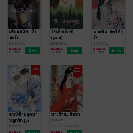
เพื่อนสนิท...คิด
รักเล็กเล็กซ์
ฟางซิน..สตรีช้ำ
จะรัก
(yaoi)
รัก
balloon26
balloon26
balloon26
นิยายโรมานซ์
นิยายวาย Boy
นิยายรักจีนโบราณ
4 Rating
3 Rating
5 Rating
Love / Yaoi
-25%
ขันทีข้ามยุคมา
นางร้าย...สื่อรัก
ปลูกรัก (y)
balloon26
นิยายรักจีนโบราณ
balloon26
นิยายวาย Boy