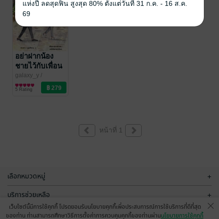
แห่งปี ลดสุดฟิน สูงสุด 80% ตั้งแต่วันที่ 31 ก.ค. - 16 ส.ค.
69
อย่าฝากน้อง
ชายไว้กับเพื่อน
galaxy_y
/
galaxy_ystory
นิยายวาย Boy
5 Rating
Love / Yaoi
หน้าที่ 1
เลือกหมวดหมู่
+
บริการช่วยเหลือ
+
เว็บไซต์นี้มีการใช้คุกกี้ โปรดยอมรับนโยบายคุกกี้เพื่อประสบการณ์การใช้บริการที่ดีที่สุด
เกี่ยวกับเรา
+
ของท่าน ท่านสามารถศึกษาวิธีการตั้งค่าการควบคุมคุกกี้ของท่านผ่าน
นโยบายการใช้คุกกี้