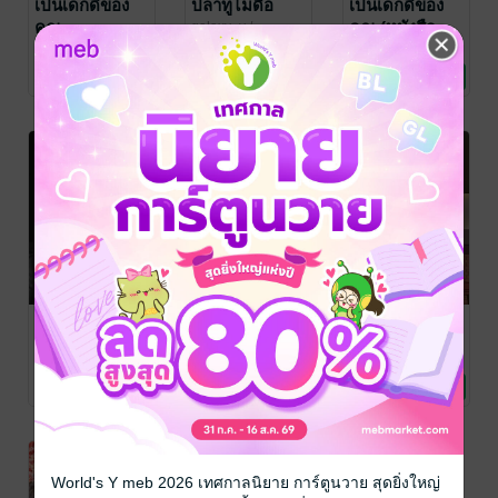
เป็นเด็กดีของ
ปลาทูไม่ดื้อ
เป็นเด็กดีของ
คุณ
คุณ (หนังสือ
galaxy_y
/
galaxy_ystory
นิยายวาย Boy
เสียง)
galaxy_y
/
galaxy_y
/
Love / Yaoi
galaxy_ystory
นิยายวาย Boy
galaxy_ystory
นิยายวาย Boy
No Rating
1 Rating
1 Rating
Love / Yaoi
Love / Yaoi
One Night
เหนือฟ้ายังมีรัก
ผมโตพอที่
Stand กับแฟน
จะ(ไม่)รัก
galaxy_y
/
galaxy_ystory
นิยายวาย Boy
เก่าเพื่อน
galaxy_y
/
galaxy_y
/
Love / Yaoi
galaxy_ystory
นิยายวาย Boy
galaxy_ystory
นิยายวาย Boy
(หนังสือเสียง)
1 Rating
8 Rating
2 Rating
Love / Yaoi
Love / Yaoi
World's Y meb 2026 เทศกาลนิยาย การ์ตูนวาย สุดยิ่งใหญ่