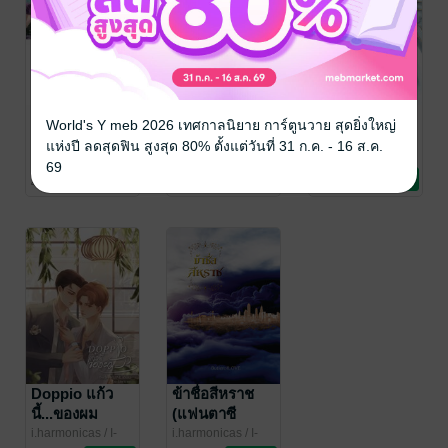
SET ลิขิตรัก
เลอสรวงเหนือ
เลอสรวงเหนือ
World's Y meb 2026 เทศกาลนิยาย การ์ตูนวาย สุดยิ่งใหญ่
จ้าวเวนไตย
สมุทร (เล่ม 2 -
สมุทร (เล่ม 1)
แห่งปี ลดสุดฟิน สูงสุด 80% ตั้งแต่วันที่ 31 ก.ค. - 16 ส.ค.
เล่มจบพร้อม
i.harmonicas
/ I-
i.harmonicas
/ I-
i.harmonicas
/ I-
69
Harmonicas
นิยายวาย Boy
Harmonicas
นิยายวาย Boy
Harmonicas
นิยายวาย Boy
ตอนพิเศษ)
4 Rating
9 Rating
9 Rating
Love / Yaoi
Love / Yaoi
Love / Yaoi
Doppio แก้ว
ข้าชื่อสีหราช
นี้...ของผม
(แฟนตาซี
[Yaoi/Romantic]
พีเรียด)
i.harmonicas
/ I-
i.harmonicas
/ I-