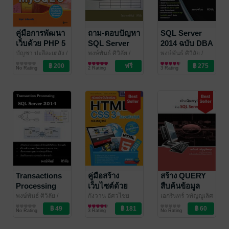
คู่มือการพัฒนา
ถาม-ตอบปัญหา
SQL Server
เว็บด้วย PHP 5
SQL Server
2014 ฉบับ DBA
และ MySQL 5
2014 เล่ม1
มืออาชีพ
บัญชา ปะสีละเตสัง
/
พงษ์พันธ์ ศิวิลัย
/
พงษ์พันธ์ ศิวิลัย
/
ซีเอ็ดยูเคชั่น
คอมพิวเตอร์
P.Sivil
คอมพิวเตอร์
P.Sivil
คอมพิวเตอร์
No Rating
2 Rating
3 Rating
Transactions
คู่มือสร้าง
สร้าง QUERY
Processing
เว็บไซต์ด้วย
สืบค้นข้อมูล
SQL Server
HTML 5 CSS 3
ด้วย SQL
พงษ์พันธ์ ศิวิลัย
/
กังวาน อัศวไชย
เอกรินทร์ วทัญญูเลิศ
P.Sivil
คอมพิวเตอร์
วศิน และ อรพิน
คอมพิวเตอร์
สกุล
คอมพิวเตอร์
/ Egkarin
2014
& JavaScript
Server 2008
No Rating
3 Rating
No Rating
ประวัติบริสุทธิ์
/ โปร
ฉบับสมบูรณ์
วิชั่น & DPlus