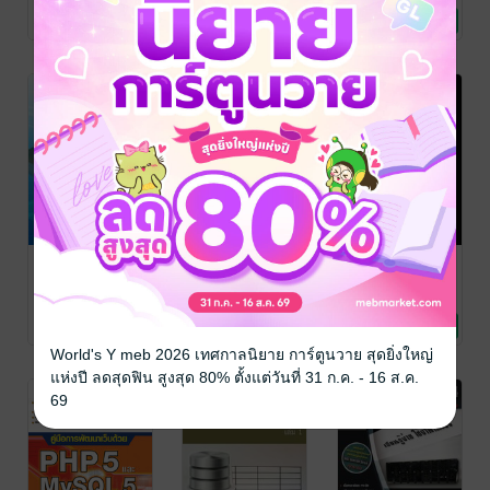
zMonkey Today
คอมพิวเตอร์
zMonkey Today
คอมพิวเตอร์
ศิวิไล (Jaturapat
คอมพิวเตอร์
MySQL
ด้วย Leaflet JS
No Rating
No Rating
No Rating
Patanasongsivilai)
/ แอดมินโฮ โอน้อย
ออก
ฐานข้อมูลเบื้อง
พัฒนาเว็บแอป
เขียนโปรแกรม
ต้น
พลิเคชั่นด้วย
บนฐานข้อมูล
PHP ร่วมกับ
MySQL
ผศ.ตรีรัตน์ เสริม
บัญชา ปะสีละเตสัง
/
สมพงษ์ อริสริยวงศ์
/
ทรัพย์
คอมพิวเตอร์
/ ตรีรัตน์ เสริม
ซีเอ็ดยูเคชั่น
คอมพิวเตอร์
ซีเอ็ดยูเคชั่น
คอมพิวเตอร์
MySQL และ
9 Rating
No Rating
No Rating
ทรัพย์
jQuery
World's Y meb 2026 เทศกาลนิยาย การ์ตูนวาย สุดยิ่งใหญ่
แห่งปี ลดสุดฟิน สูงสุด 80% ตั้งแต่วันที่ 31 ก.ค. - 16 ส.ค.
69