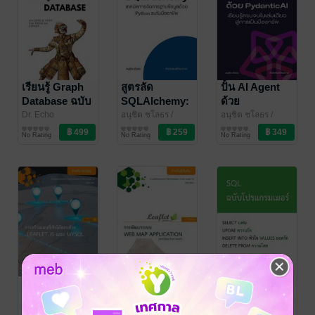
เรียนรู้ Graph
สูตรลัด
ปั้น AI Agent
Database ฉบับ
SQLAlchemy:
ด้วย
นักพัฒนาไทย
เทคนิคการ
PydanticAI
Dr. Echo
อนุชิต ชโลธร
/
อนุชิต ชโลธร
/
คอมพิวเตอร์
สำนักพิมพ์ก๊อปวาง
คอมพิวเตอร์
สำนักพิมพ์ก๊อปวาง
คอมพิวเตอร์
จัดการฐาน
No Rating
No Rating
No Rating
ข้อมูลด้วย
Python ระดับ
มืออาชีพ
สร้างแผนที่เชิง
การพัฒนาระบบ
SQL ฉบับ
โต้ตอบด้วย
Web Map
โปรแกรมเมอร์
Leaflet.js และ
Application
สมศักดิ์ กลับใจ
/
สมศักดิ์ กลับใจ
/
จตุรพัชร์ พัฒนทรง