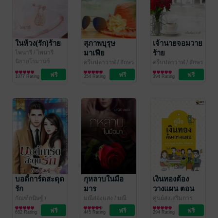
ในห้วง(รัก)ร้าย
สุภาพบุรุษ
เจ้านายจอมวาย
มาเฟีย
ร้าย
ไพนารี
/ ไพนารี
นิยายโรมานซ์
ครีบปลาวาฬ
/ อักษร
ครีบปลาวาฬ
/ อักษร
ชวนฝัน
นิยายโรมานซ์
ชวนฝัน
นิยายโรมานซ์
1077 Rating
354 Rating
394 Rating
บอดี้การ์ดสะดุด
กุหลาบในมือ
เงินทองต้อง
รัก
มาร
วางแผน ตอน
มนุษย์เงินเดือน
กัณฑ์กนิษฐ์
/
มณีส่องแสง
/ มณี
ศูนย์ส่งเสริมการ
Romantic Sweet
นิยายโรมานซ์
ส่องแสง, ทักษิณา
นิยายโรมานซ์
พัฒนาความรู้ตลาด
การเงินการลงทุน
ก็มั่งคั่งได้
682 Rating
445 Rating
294 Rating
นันท์
ทุน ตลาดหลักทรัพย์