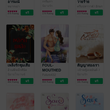
อารมณ์
วายร้าย
กรรัมภา
นิยายรัก
หมากเม่า
ครีบปลาวาฬ
/ อักษร
นิยายชีวิต/ดรามา
ชวนฝัน
นิยายโรมานซ์
478 Rating
174 Rating
203 Rating
เพลิงรักชุมเสือ
FOUL-
สัญญาสองเรา
MOUTHED
อ้วนพี/หมึกสีนิล
-เจ้าหญิงเหมันต์-
/
นิยายโรมานซ์
white_princen/เจ้า
นิยายรัก
ผู้ชายปากหมา
Future432
หญิงเหมันต์
นิยายรักวัยรุ่น
464 Rating
804 Rating
191 Rating