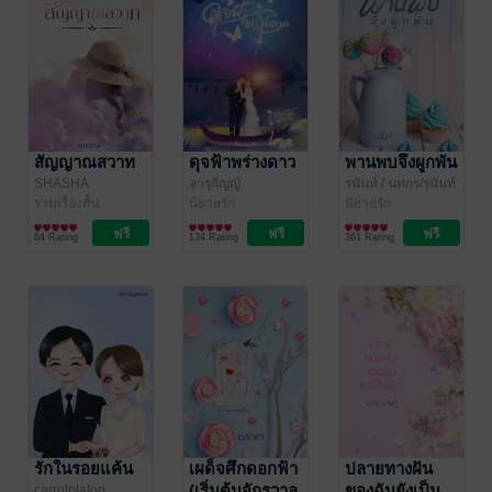
สัญญาณสวาท
ดุจฟ้าพร่างดาว
พานพบจึงผูกพัน
SHASHA
จารุกัญญ์
รนันท์
/ นทกร/รนันท์
รวมเรื่องสั้น
นิยายรัก
นิยายรัก
64 Rating
134 Rating
361 Rating
รักในรอยแค้น
เผด็จศึกดอกฟ้า
ปลายทางฝัน
(เริ่มต้นจักรวาล
ของฉันยังเป็น
carrotplatoo