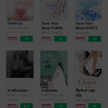
กรงหวาน
Save Your
Save Your
Mind กำลังรัก
Mind กักใจไว้
อัณณา
/ My Little
World
นิยายโรมานซ์
ใกล้รัก
เจียมใจ
/ เจียมใจ
Nenechan
บุ๊กส์
นิยายรัก
นิยายรัก
195 Rating
315 Rating
390 Rating
ทาสรักเสน่หา
สามีบัดซบ
ตื้อรักสาวสุด
เฉิ่ม
κჩυиɨтα
/ Haze
โรตียังใส่ไข่ แต่ผม
นิยายรัก
ใส่ใจ ทำไมเป็นได้
นิยายรักจีนโบราณ
กัญจนณัฏฐ์
/ กัญ
แค่เพื่อน?
/ 独立
จนณัฏฐ์ วัฒนา
นิยายโรมานซ์
261 Rating
391 Rating
130 Rating