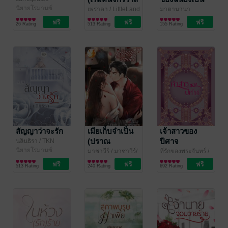
นิยายโรมานซ์
บ้านดอน
เธอ
เพราตา
/ LittleLand
มาตานานา
นิยายรัก
นิยายโรมานซ์
ส้มป่อย)
26 Rating
513 Rating
155 Rating
สัญญาว่าจะรัก
เมียเก็บจำเป็น
เจ้าสาวของ
(ปราณ
ปีศาจ
นลินธิรา
/ TKN
Books
นิยายโรมานซ์
ชล&พราวฟ้า)
มาชาวีร์
/ มาชาวีร์/
ที่รักของพระจันทร์
/
โมเหนีย/นรีสูร
นิยายโรมานซ์
Summer World
นิยายรัก
513 Rating
240 Rating
692 Rating