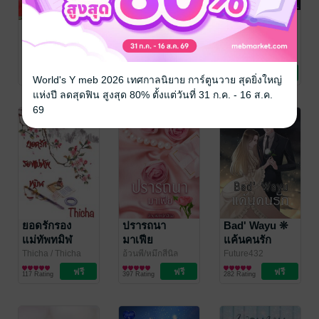
รสรักจอม
ใครว่าข้าโง่งม
MILLION
เผด็จการ
ภาค 1
BOYS ฉันรัก
นาย มายบอดี้
dreaming
/
ล้านปีแสง
/ AT
Tako
/ GMM
Dreaming
นิยายรัก
NOVEL
นิยายรักจีนโบราณ
SHOW
การ์ตูน Boy Love /
การ์ด (ฉบับ
131 Rating
660 Rating
188 Rating
World's Y meb 2026 เทศกาลนิยาย การ์ตูนวาย สุดยิ่งใหญ่
Yaoi
การ์ตูน)
แห่งปี ลดสุดฟิน สูงสุด 80% ตั้งแต่วันที่ 31 ก.ค. - 16 ส.ค.
69
ยอดรักรอง
ปรารถนา
Bad' Wayu ❊
แม่ทัพทมิฬ
มาเฟีย
แค้นคนรัก
Thicha
/ Thicha
อ้วนพี/หมึกสีนิล
Future432
นิยายรักจีนโบราณ
นิยายโรมานซ์
นิยายรักวัยรุ่น
117 Rating
397 Rating
282 Rating