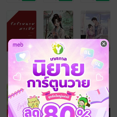
dúlì
รักร้ายนาย
ใครว่าข้าโง่งม
อาจารย์แพทย์
มาเฟีย
ภาค 2 จบ
คนใหม่หัวใจวุ่น
รัก
Day Life
ล้านปีแสง
/ AT
Nidchynoi
/
นิยายโรมานซ์
NOVEL
นิยายรักจีนโบราณ
Nidchynoi/ปากกา
นิยายรัก
221 Rating
661 Rating
383 Rating
ด้ามเดียว