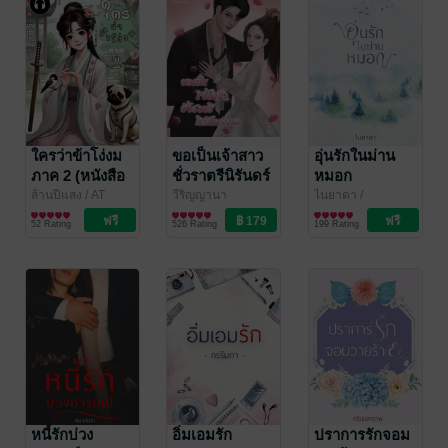
ใครว่าข้าโง่งม
ขอเป็นเจ้าสาว
อุ่นรักในม่าน
ภาค 2 (หนังสือ
ชั่วราตรีนิรันดร์
หมอก
เสียง)
กาล
ล้านปีแสง
/ AT
วีริญญานา
ไนยาดา
/
NOVEL
นิยายรักจีนโบราณ
นิยายรัก
RaRaRis777
นิยายรัก
52 Rating
526 Rating
199 Rating
Books
หนี้รักบ่วง
อิ่มเอมรัก
ปราการรักจอม