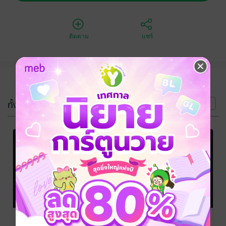
ติดตาม
แชร์
(5 เล่ม)
ทั้งหมด
หน้าที่ 1
พันหมื่นราตรี
นิรันดร์ราตรี
อาญาราตรี
มิรา
/ Mira Book
มิรา
/ Mira Book
มิรา
/ Mira Book