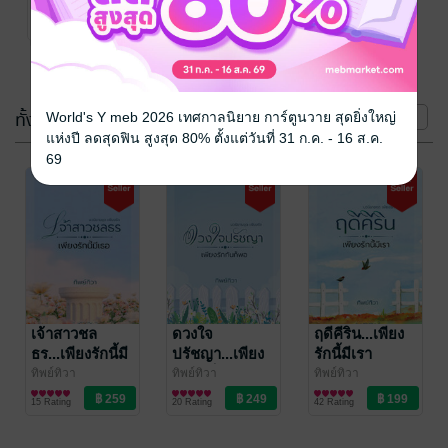
นิยายรัก
2 Rating
(3 เล่ม)
ทั้งหมด
หน้าที่ 1
World's Y meb 2026 เทศกาลนิยาย การ์ตูนวาย สุดยิ่งใหญ่
แห่งปี ลดสุดฟิน สูงสุด 80% ตั้งแต่วันที่ 31 ก.ค. - 16 ส.ค.
69
เจ้าสาวชล
ดวงใจ
ฤดีคีริน...เพียง
ธร...เพียงรักนี้มี
ปรัชญา...เพียง
รักนี้มีเรา
เธอ
รักกันก็พอ
ทิพย์ทิวา
ทิพย์ทิวา
ทิพย์ทิวา
นิยายรัก
นิยายรัก
นิยายรัก
15 Rating
20 Rating
42 Rating