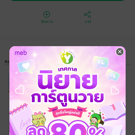
ติดตาม
แชร์
หนังสือรวมชุด
SET ซีรีส์ชุด
เพียงรัก
ทิพย์ทิวา