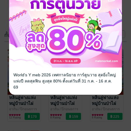
นิยายรักจีนโบราณ
4 Rating
(4 เล่ม)
ทั้งหมด
หน้าที่ 1
World's Y meb 2026 เทศกาลนิยาย การ์ตูนวาย สุดยิ่งใหญ่
แห่งปี ลดสุดฟิน สูงสุด 80% ตั้งแต่วันที่ 31 ก.ค. - 16 ส.ค.
69
หลินลู่ฟางแห่ง
หลินลู่ฟางแห่ง
หลินลู่ฟางแห่ง
หมู่บ้านป่าไผ่
หมู่บ้านป่าไผ่
หมู่บ้านป่าไผ่
เล่ม 4 (จบ)
เล่ม 3
เล่ม 2
อาถัน
/ ปีกอนธการ
อาถัน
/ ปีกอนธการ
อาถัน
/ ปีกอนธการ
นิยายรักจีนโบราณ
นิยายรักจีนโบราณ
นิยายรักจีนโบราณ
12 Rating
8 Rating
9 Rating