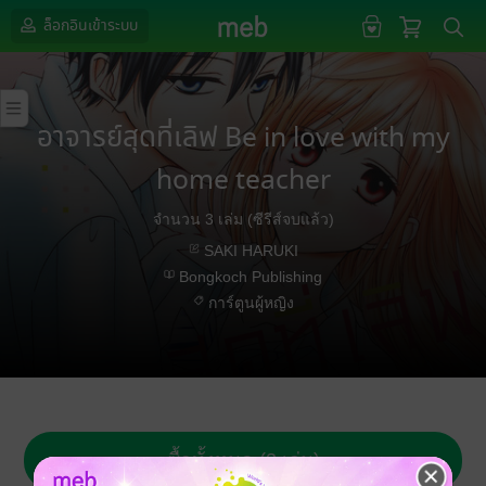
ล็อกอินเข้าระบบ
อาจารย์สุดที่เลิฟ Be in love with my
home teacher
จำนวน 3 เล่ม (ซีรีส์จบแล้ว)
SAKI HARUKI
Bongkoch Publishing
การ์ตูนผู้หญิง
ซื้อทั้งหมด (3 เล่ม)