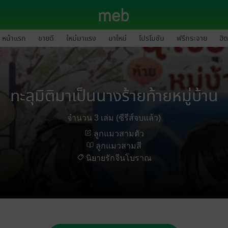
หน้าแรก
ขายดี
ใหม่มาแรง
มาใหม่
โปรโมชัน
ฟรีกระจาย
ฮิต
ทะลุมิติมาเป็นนางร้ายท้ายหมู่บ้าน
จำนวน 3 เล่ม (ซีรีส์จบแล้ว)
ลูกแมวสามตัว
ลูกแมวสามสี
นิยายรักจีนโบราณ