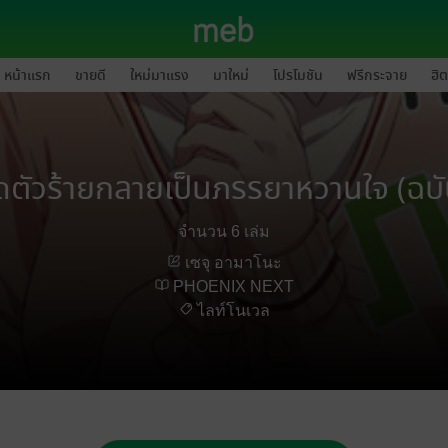
หน้าแรก
ขายดี
ใหม่มาแรง
มาใหม่
โปรโมชัน
ฟรีกระจาย
ฮิต
่กัดตัวร้ายกลายเป็นภรรยาหวานใจ (ฉบ
จำนวน 6 เล่ม
เซจุ อามาโนะ
PHOENIX NEXT
ไลท์โนเวล