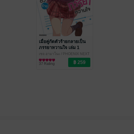
เมื่อคู่กัดตัวร้ายกลายเป็น
ภรรยาหวานใจ เล่ม 1
(ฉบับนิยาย)
เซจุ อามาโนะ
/ PHOENIX NEXT
ไลท์โนเวล
37 Rating