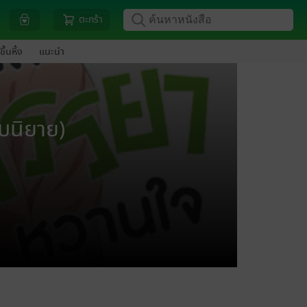
ตะกร้า
ขึ้นหิ้ง
แนะนำ
ับนิยาย)