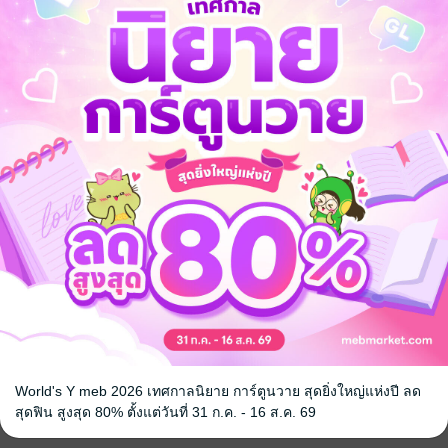
ร้ายกลายเป็น
เมื่อคู่กัดตัวร้ายกลายเป็น
เมื่อคู่กัดตั
เล่ม 5
ภรรยาหวานใจ เล่ม 4
ภรรยาหวานใ
(ฉบับนิยาย)
(ฉบับนิยาย)
PHOENIX NEXT
เซจุ อามาโนะ
/ PHOENIX NEXT
เซจุ อามาโนะ
/
ไลท์โนเวล
ไลท์โนเวล
2 Rating
10 Rating
World's Y meb 2026 เทศกาลนิยาย การ์ตูนวาย สุดยิ่งใหญ่แห่งปี ลด
สุดฟิน สูงสุด 80% ตั้งแต่วันที่ 31 ก.ค. - 16 ส.ค. 69