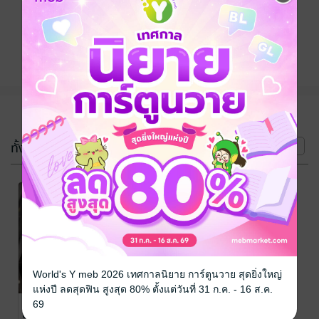
ติดตาม
แชร์
(2 เล่ม)
ทั้งหมด
หน้าที่ 1
World's Y meb 2026 เทศกาลนิยาย การ์ตูนวาย สุดยิ่งใหญ่
แห่งปี ลดสุดฟิน สูงสุด 80% ตั้งแต่วันที่ 31 ก.ค. - 16 ส.ค.
บ่วงรักในกรง
พันธนาการรัก พี่
69
แค้น
ชายแสนร้าย