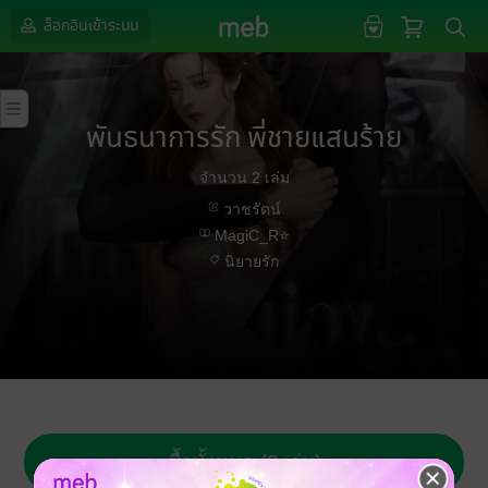
ล็อกอินเข้าระบบ
พันธนาการรัก พี่ชายแสนร้าย
จำนวน 2 เล่ม
วาชรัตน์
MagiC_R⭐
นิยายรัก
ซื้อทั้งหมด (2 เล่ม)