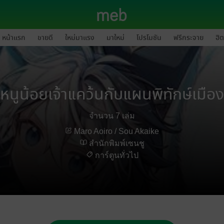
หน้าแรก
ขายดี
ใหม่มาแรง
มาใหม่
โปรโมชัน
ฟรีกระจาย
ฮิต
หนูน้อยเจ้าแคว้นกับแผนพิทักษ์เมือง
จำนวน 7 เล่ม
Maro Aoiro / Sou Akaike
สำนักพิมพ์เซนชู
การ์ตูนทั่วไป