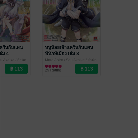
แคว้นกับแผน
หนูน้อยเจ้าแคว้นกับแผน
ล่ม 4
พิทักษ์เมือง เล่ม 3
ou Akaike
/ สำนัก
Maro Aoiro / Sou Akaike
/ สำนัก
พิมพ์เซนชู
การ์ตูนทั่วไป
29 Rating