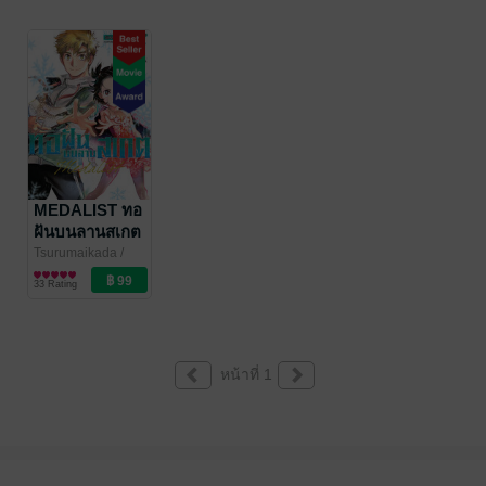
MEDALIST ทอ
ฝันบนลานสเกต
เล่ม 01
Tsurumaikada
/
Siam Inter Comics
การ์ตูนทั่วไป
33 Rating
หน้าที่ 1