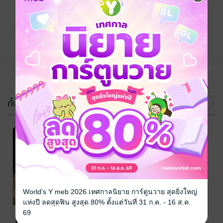
ติดตาม
แชร์
(2 เล่ม)
ทั้งหมด
หน้าที่ 1
-15%
-15%
World's Y meb 2026 เทศกาลนิยาย การ์ตูนวาย สุดยิ่งใหญ่
แห่งปี ลดสุดฟิน สูงสุด 80% ตั้งแต่วันที่ 31 ก.ค. - 16 ส.ค.
อาณาจักรฉ้อฉล
อีกาผยอง (Six
69
(Crooked
of Crows) ชุด