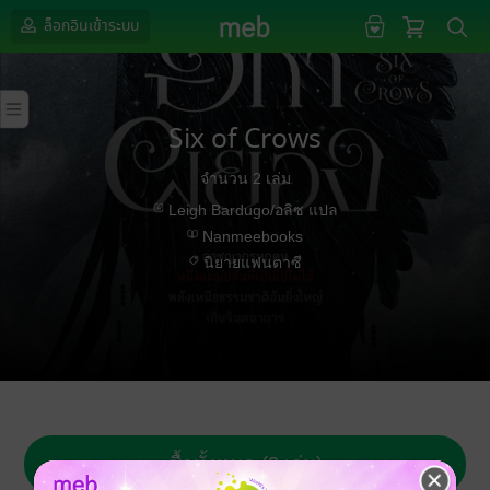
ล็อกอินเข้าระบบ
Six of Crows
จำนวน 2 เล่ม
Leigh Bardugo/อลิซ แปล
Nanmeebooks
นิยายแฟนตาซี
ซื้อทั้งหมด (2 เล่ม)