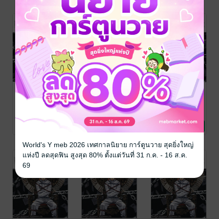
PSYCHO
PSYCHO
PSYCHO
BANK บัตร
BANK บัตร
BANK บัตร
มรณะ - EP 16
มรณะ - EP 15
มรณะ - EP 14
NAOKI SERIZAWA
NAOKI SERIZAWA
NAOKI SERIZAWA
/ Vibulkij
การ์ตูนรายตอน
/ Vibulkij
การ์ตูนรายตอน
/ Vibulkij
การ์ตูนรายตอน
No Rating
No Rating
No Rating
Publishing
Publishing
Publishing
World's Y meb 2026 เทศกาลนิยาย การ์ตูนวาย สุดยิ่งใหญ่
แห่งปี ลดสุดฟิน สูงสุด 80% ตั้งแต่วันที่ 31 ก.ค. - 16 ส.ค.
69