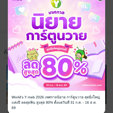
ติดตาม
แชร์
(3 เล่ม)
ทั้งหมด
หน้าที่ 1
-20%
-20%
-20%
World's Y meb 2026 เทศกาลนิยาย การ์ตูนวาย สุดยิ่งใหญ่
แห่งปี ลดสุดฟิน สูงสุด 80% ตั้งแต่วันที่ 31 ก.ค. - 16 ส.ค.
มือปราบ
มือปราบ
มือปราบ
69
(วิญญาณ) คนนี้
(วิญญาณ) คนนี้
(วิญญาณ) คนนี้